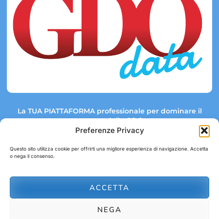
La TUA PIATTAFORMA professionale per dominare il
mercato della GDO.
Preferenze Privacy
Questo sito utilizza cookie per offrirti una migliore esperienza di navigazione. Accetta
o nega il consenso.
Link rapidi:
Contatti:
Tel: +39 051 082 8798
Mappa GDO
Trend Market
E-mail:
ACCETTA
abbonamenti@gdodata.it
Report GDO
NEGA