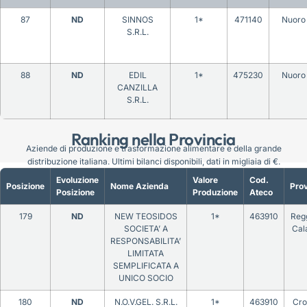
87
ND
SINNOS
1*
471140
Nuoro
S.R.L.
88
ND
EDIL
1*
475230
Nuoro
CANZILLA
S.R.L.
Ranking nella Provincia
Aziende di produzione e trasformazione alimentare e della grande
distribuzione italiana. Ultimi bilanci disponibili, dati in migliaia di €.
Evoluzione
Valore
Cod.
Posizione
Nome Azienda
Prov
Posizione
Produzione
Ateco
179
ND
NEW TEOSIDOS
1*
463910
Regg
SOCIETA’ A
Cal
RESPONSABILITA’
LIMITATA
SEMPLIFICATA A
UNICO SOCIO
180
ND
N.O.V.GEL. S.R.L.
1*
463910
Cro