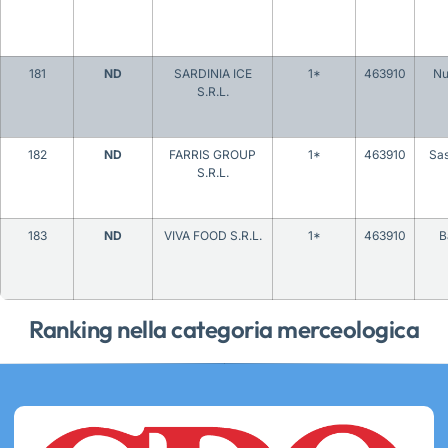
181
ND
SARDINIA ICE
1*
463910
Nu
S.R.L.
182
ND
FARRIS GROUP
1*
463910
Sas
S.R.L.
183
ND
VIVA FOOD S.R.L.
1*
463910
B
Ranking nella categoria merceologica