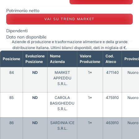
Patrimonio netto
VAI SU TREND MARKET
Dipendenti
Dato non disponibile
Aziende di produzione e trasformazione alimentare e della grande
distribuzione italiana. Ultimi bilanci disponibili, dati in migliaia di €.
Evoluzione
Nome
Valore
Cod.
Posizione
Provinc
Posizione
Azienda
Produzione
Ateco
84
ND
MARKET
1*
471140
Nuoro
APPEDDU
S.R.L.
85
ND
CAROLA
1*
475910
Nuoro
BASIGHEDDU
S.R.L.
86
ND
SARDINIA ICE
1*
463910
Nuoro
S.R.L.