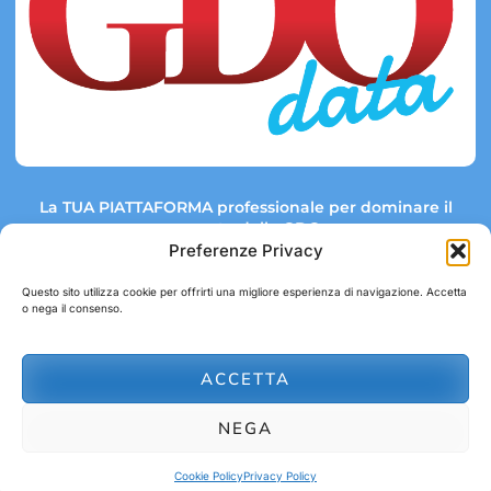
La TUA PIATTAFORMA professionale per dominare il
mercato della GDO.
Preferenze Privacy
Questo sito utilizza cookie per offrirti una migliore esperienza di navigazione. Accetta
o nega il consenso.
Link rapidi:
Contatti:
Tel: +39 051 082 8798
Mappa GDO
Trend Market
E-mail:
ACCETTA
abbonamenti@gdodata.it
Report GDO
NEGA
Privacy Policy
Cookie Policy
Cookie Policy
Privacy Policy
© 2026 GDOData.it - PR Italia Edizioni srl - P.Iva: 03044390353