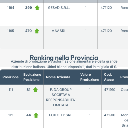
1194
399
GESAD S.R.L.
1
471120
Rom
1195
470
MAV SRL
1
471120
Rom
Ranking nella Provincia
Aziende di produzione e trasformazione alimentare e della grande
distribuzione italiana. Ultimi bilanci disponibili, dati in migliaia di €.
Evoluzione
Valore
Cod.
Posizione
Nome Azienda
Prov
Posizione
Produzione
Ateco
111
81
F. DA GROUP
1
471910
Cos
SOCIETA’ A
RESPONSABILITA’
LIMITATA
112
44
FOX CITY SRL
1
471910
Mon
de
Bri