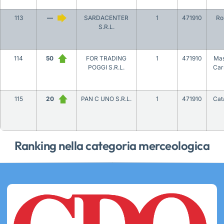
113
—
SARDACENTER
1
471910
Ro
S.R.L.
114
50
FOR TRADING
1
471910
Mas
POGGI S.R.L.
Car
115
20
PAN C UNO S.R.L.
1
471910
Cat
Ranking nella categoria merceologica