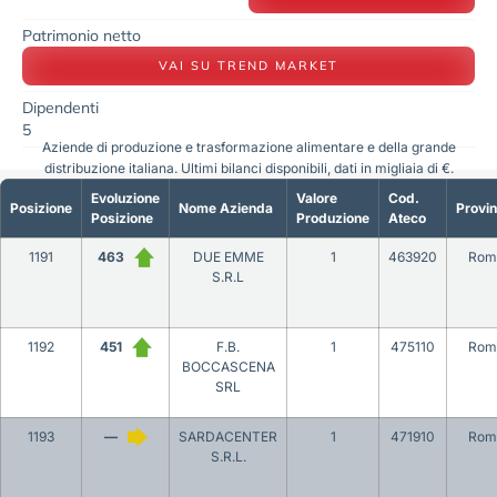
Patrimonio netto
VAI SU TREND MARKET
Dipendenti
5
Aziende di produzione e trasformazione alimentare e della grande
distribuzione italiana. Ultimi bilanci disponibili, dati in migliaia di €.
Evoluzione
Valore
Cod.
Posizione
Nome Azienda
Provin
Posizione
Produzione
Ateco
1191
463
DUE EMME
1
463920
Rom
S.R.L
1192
451
F.B.
1
475110
Rom
BOCCASCENA
SRL
1193
—
SARDACENTER
1
471910
Rom
S.R.L.