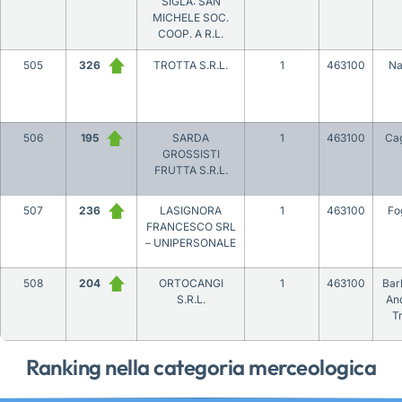
SIGLA: SAN
MICHELE SOC.
COOP. A R.L.
505
326
TROTTA S.R.L.
1
463100
Na
506
195
SARDA
1
463100
Cag
GROSSISTI
FRUTTA S.R.L.
507
236
LASIGNORA
1
463100
Fo
FRANCESCO SRL
– UNIPERSONALE
508
204
ORTOCANGI
1
463100
Bar
S.R.L.
And
T
Ranking nella categoria merceologica