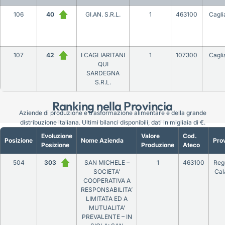
106
40
GI.AN. S.R.L.
1
463100
Cagli
107
42
I CAGLIARITANI
1
107300
Cagli
QUI
SARDEGNA
S.R.L.
Ranking nella Provincia
Aziende di produzione e trasformazione alimentare e della grande
distribuzione italiana. Ultimi bilanci disponibili, dati in migliaia di €.
Evoluzione
Valore
Cod.
Posizione
Nome Azienda
Prov
Posizione
Produzione
Ateco
504
303
SAN MICHELE –
1
463100
Reg
SOCIETA’
Cal
COOPERATIVA A
RESPONSABILITA’
LIMITATA ED A
MUTUALITA’
PREVALENTE – IN