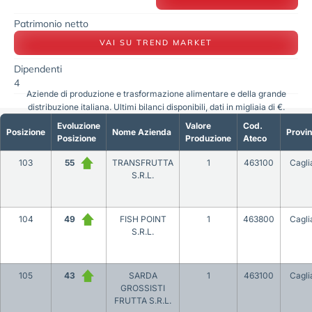
Patrimonio netto
VAI SU TREND MARKET
Dipendenti
4
Aziende di produzione e trasformazione alimentare e della grande
distribuzione italiana. Ultimi bilanci disponibili, dati in migliaia di €.
Evoluzione
Valore
Cod.
Posizione
Nome Azienda
Provin
Posizione
Produzione
Ateco
103
55
TRANSFRUTTA
1
463100
Cagli
S.R.L.
104
49
FISH POINT
1
463800
Cagli
S.R.L.
105
43
SARDA
1
463100
Cagli
GROSSISTI
FRUTTA S.R.L.