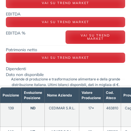
VAI SU TREND MARKET
EBITDA
VAI SU TREND MARKET
EBITDA %
VAI SU TREND
MARKET
Patrimonio netto
VAI SU TREND MARKET
Dipendenti
Dato non disponibile
Aziende di produzione e trasformazione alimentare e della grande
distribuzione italiana. Ultimi bilanci disponibili, dati in migliaia di €.
Evoluzione
Valore
Cod.
Posizione
Nome Azienda
Prov
Posizione
Produzione
Ateco
139
ND
CEDIMAR S.R.L.
17*
463810
Cag