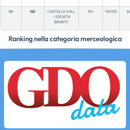
99
ND
CASTELLO S.R.L.
10*
110700
Ba
– SOCIETA’
BENEFIT
Ranking nella categoria merceologica