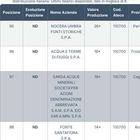
distribuzione italiana. Ultimi bilanci disponibili, dati in migliaia di €.
Evoluzione
Valore
Cod.
Posizione
Nome Azienda
Prov
Posizione
Produzione
Ateco
95
ND
NOCERA UMBRA
26*
110700
Per
FONTI STORICHE
S.P.A.
96
ND
ACQUA E TERME
16*
110700
Fros
DI FIUGGI S.P.A.
97
ND
SARDA ACQUE
16*
110700
Cagl
MINERALI
SOCIETA’PER
AZIONI
DENOMINAZIONE
ABBREVIATA
S.A.M. S.P.A. E/O
SAR.A.MIN. S.P.A.
98
ND
FONTE
14*
110700
Ro
SANTAFIORA
S.P.A.