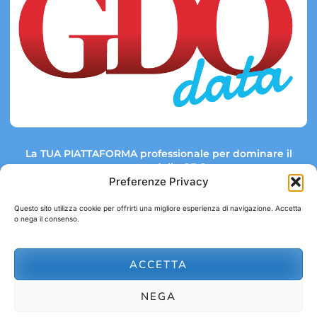
La TUA PIATTAFORMA professionale per dominare il
mercato della GDO.
Preferenze Privacy
Questo sito utilizza cookie per offrirti una migliore esperienza di navigazione. Accetta
o nega il consenso.
Link rapidi:
Contatti:
Tel: +39 051 082 8798
Mappa GDO
Trend Market
E-mail:
ACCETTA
abbonamenti@gdodata.it
Report GDO
NEGA