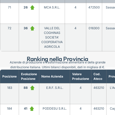
71
26
MCA S.R.L.
4
472500
Sassar
72
36
VALLE DEL
4
016300
Sassar
COGHINAS
SOCIETA’
COOPERATIVA
AGRICOLA
Ranking nella Provincia
Aziende di produzione e trasformazione alimentare e della grande
distribuzione italiana. Ultimi bilanci disponibili, dati in migliaia di €.
Evoluzione
Valore
Cod.
Posizione
Nome Azienda
Prov
Posizione
Produzione
Ateco
183
88
E.R.F. S.R.L.
4
463210
L'A
184
41
PODDESU S.R.L.
4
463210
Cag