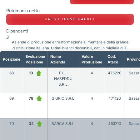
Patrimonio netto
VAI SU TREND MARKET
Dipendenti
3
Aziende di produzione e trasformazione alimentare e della grande
distribuzione italiana. Ultimi bilanci disponibili, dati in migliaia di €.
Evoluzione
Nome
Valore
Cod.
Posizione
Provinc
Posizione
Azienda
Produzione
Ateco
68
13
F.LLI
4
475220
Sassar
NASEDDU
S.R.L.
69
78
GIURIC S.R.L.
4
471120
Sassar
70
32
SARCA S.R.L.
4
463210
Sassar