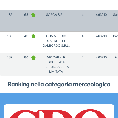
185
68
SARCA S.R.L.
4
463210
Sas
186
49
COMMERCIO
4
463210
Pa
CARNI F.LLI
DALBORGO S.R.L.
187
80
MR CARNI R
4
463210
R
SOCIETA’ A
RESPONSABILITA’
LIMITATA
Ranking nella categoria merceologica