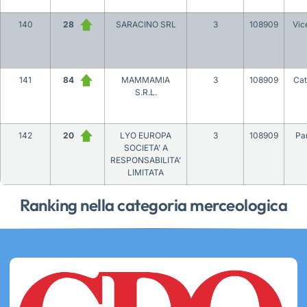
140
28
SARACINO SRL
3
108909
Vic
141
84
MAMMAMIA
3
108909
Cat
S.R.L.
142
20
LYO EUROPA
3
108909
Pa
SOCIETA’ A
RESPONSABILITA’
LIMITATA
Ranking nella categoria merceologica