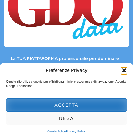
La TUA PIATTAFORMA professionale per dominare il
mercato della GDO.
Preferenze Privacy
Questo sito utilizza cookie per offrirti una migliore esperienza di navigazione. Accetta
o nega il consenso.
Link rapidi:
Contatti:
Tel: +39 051 082 8798
Mappa GDO
Trend Market
E-mail:
ACCETTA
abbonamenti@gdodata.it
Report GDO
NEGA
Privacy Policy
Cookie Policy
Cookie Policy
Privacy Policy