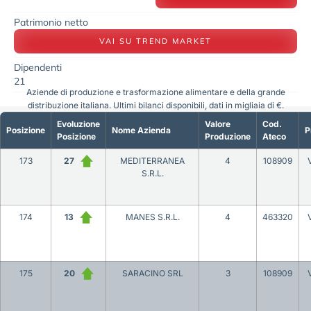
Patrimonio netto
VAI SU TREND MARKET
Dipendenti
21
Aziende di produzione e trasformazione alimentare e della grande
distribuzione italiana. Ultimi bilanci disponibili, dati in migliaia di €.
Evoluzione
Valore
Cod.
Posizione
Nome Azienda
P
Posizione
Produzione
Ateco
173
27
MEDITERRANEA
4
108909
S.R.L.
174
13
MANES S.R.L.
4
463320
175
20
SARACINO SRL
3
108909