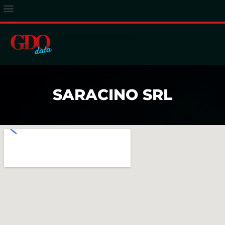
ACCESSO ABBONATI
SARACINO SRL