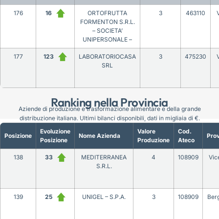
176
16
ORTOFRUTTA
3
463110
FORMENTON S.R.L.
– SOCIETA’
UNIPERSONALE –
177
123
LABORATORIOCASA
3
475230
SRL
Ranking nella Provincia
Aziende di produzione e trasformazione alimentare e della grande
distribuzione italiana. Ultimi bilanci disponibili, dati in migliaia di €.
Evoluzione
Valore
Cod.
Posizione
Nome Azienda
Prov
Posizione
Produzione
Ateco
138
33
MEDITERRANEA
4
108909
Vic
S.R.L.
139
25
UNIGEL – S.P.A.
3
108909
Ber