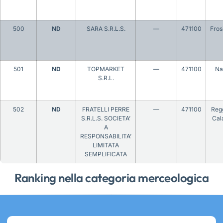
500
ND
SARA S.R.L.S.
—
471100
Fros
501
ND
TOPMARKET
—
471100
Na
S.R.L.
502
ND
FRATELLI PERRE
—
471100
Regg
S.R.L.S. SOCIETA’
Cal
A
RESPONSABILITA’
LIMITATA
SEMPLIFICATA
Ranking nella categoria merceologica