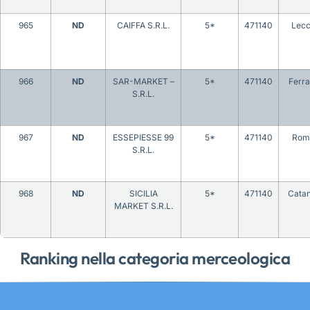
965
ND
CAIFFA S.R.L.
5*
471140
Lec
966
ND
SAR-MARKET –
5*
471140
Ferra
S.R.L.
967
ND
ESSEPIESSE 99
5*
471140
Rom
S.R.L.
968
ND
SICILIA
5*
471140
Catan
MARKET S.R.L.
Ranking nella categoria merceologica