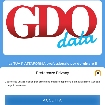
La TUA PIATTAFORMA professionale per dominare il
mercato della GDO.
Preferenze Privacy
Questo sito utilizza cookie per offrirti una migliore esperienza di navigazione. Accetta
o nega il consenso.
Link rapidi:
Contatti:
Tel: +39 051 082 8798
Mappa GDO
Trend Market
E-mail:
ACCETTA
abbonamenti@gdodata.it
Report GDO