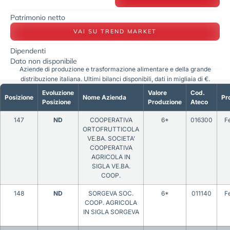
Patrimonio netto
VAI SU TREND MARKET
Dipendenti
Dato non disponibile
Aziende di produzione e trasformazione alimentare e della grande
distribuzione italiana. Ultimi bilanci disponibili, dati in migliaia di €.
Evoluzione
Valore
Cod.
Posizione
Nome Azienda
Pr
Posizione
Produzione
Ateco
147
ND
COOPERATIVA
6*
016300
F
ORTOFRUTTICOLA
VE.BA. SOCIETA’
COOPERATIVA
AGRICOLA IN
SIGLA VE.BA.
COOP.
148
ND
SORGEVA SOC.
6*
011140
F
COOP. AGRICOLA
IN SIGLA SORGEVA