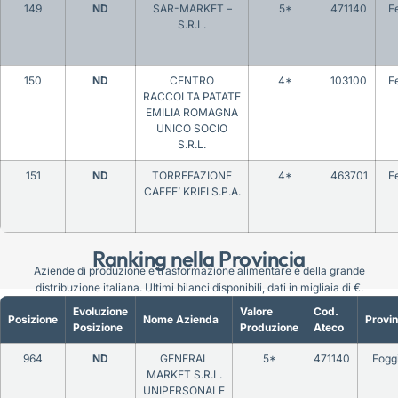
149
ND
SAR-MARKET –
5*
471140
F
S.R.L.
150
ND
CENTRO
4*
103100
F
RACCOLTA PATATE
EMILIA ROMAGNA
UNICO SOCIO
S.R.L.
151
ND
TORREFAZIONE
4*
463701
F
CAFFE’ KRIFI S.P.A.
Ranking nella Provincia
Aziende di produzione e trasformazione alimentare e della grande
distribuzione italiana. Ultimi bilanci disponibili, dati in migliaia di €.
Evoluzione
Valore
Cod.
Posizione
Nome Azienda
Provin
Posizione
Produzione
Ateco
964
ND
GENERAL
5*
471140
Fogg
MARKET S.R.L.
UNIPERSONALE