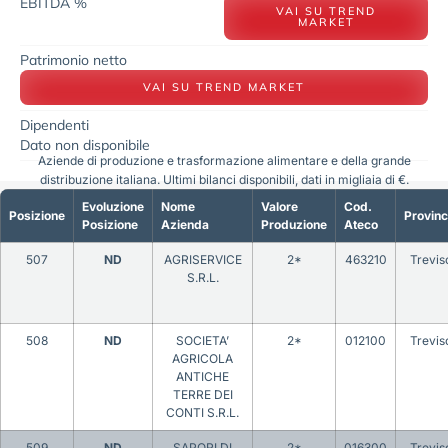
EBITDA %
VAI SU TREND
MARKET
Patrimonio netto
VAI SU TREND MARKET
Dipendenti
Dato non disponibile
Aziende di produzione e trasformazione alimentare e della grande
distribuzione italiana. Ultimi bilanci disponibili, dati in migliaia di €.
Evoluzione
Nome
Valore
Cod.
Posizione
Provinc
Posizione
Azienda
Produzione
Ateco
507
ND
AGRISERVICE
2*
463210
Trevis
S.R.L.
508
ND
SOCIETA’
2*
012100
Trevis
AGRICOLA
ANTICHE
TERRE DEI
CONTI S.R.L.
509
ND
SAPORI DI
2*
016300
Trevis