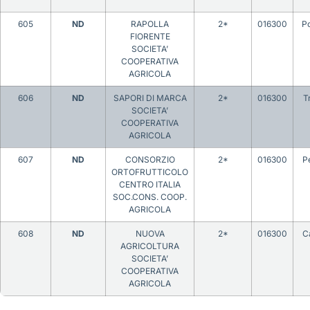
605
ND
RAPOLLA
2*
016300
P
FIORENTE
SOCIETA’
COOPERATIVA
AGRICOLA
606
ND
SAPORI DI MARCA
2*
016300
T
SOCIETA’
COOPERATIVA
AGRICOLA
607
ND
CONSORZIO
2*
016300
P
ORTOFRUTTICOLO
CENTRO ITALIA
SOC.CONS. COOP.
AGRICOLA
608
ND
NUOVA
2*
016300
C
AGRICOLTURA
SOCIETA’
COOPERATIVA
AGRICOLA