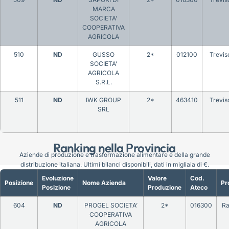
MARCA
SOCIETA’
COOPERATIVA
AGRICOLA
510
ND
GUSSO
2*
012100
Trevis
SOCIETA’
AGRICOLA
S.R.L.
511
ND
IWK GROUP
2*
463410
Trevis
SRL
Ranking nella Provincia
Aziende di produzione e trasformazione alimentare e della grande
distribuzione italiana. Ultimi bilanci disponibili, dati in migliaia di €.
Evoluzione
Valore
Cod.
Posizione
Nome Azienda
Pr
Posizione
Produzione
Ateco
604
ND
PROGEL SOCIETA’
2*
016300
R
COOPERATIVA
AGRICOLA