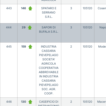
443
146
SPATARO E
3
105120
Cose
SERRANO
S.R.L.
444
29
SAPORI DI
3
105120
Napo
BUFALA S.R.L.
445
159
INDUSTRIA
2
105120
Mode
CASEARIA
PIEVEPELAGO
SOCIETA’
AGRICOLA
COOPERATIVA
ABBREVIABILE
IN INDUSTRIA
CASEARIA
PIEVEPELAGO
SOC. AGR.
COOP.
446
130
CASEIFICIO DI
2
105120
Macer
PIETRANTONIO