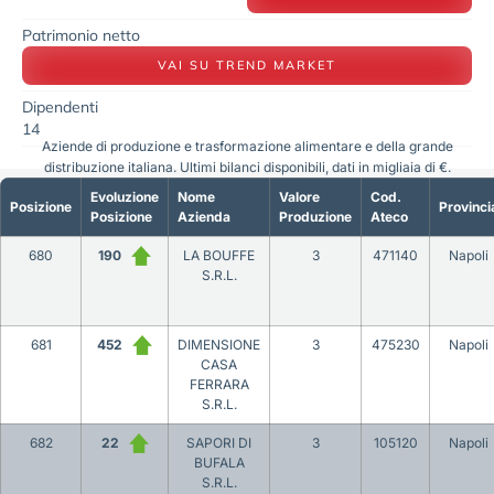
Patrimonio netto
VAI SU TREND MARKET
Dipendenti
14
Aziende di produzione e trasformazione alimentare e della grande
distribuzione italiana. Ultimi bilanci disponibili, dati in migliaia di €.
Evoluzione
Nome
Valore
Cod.
Posizione
Provinci
Posizione
Azienda
Produzione
Ateco
680
190
LA BOUFFE
3
471140
Napoli
S.R.L.
681
452
DIMENSIONE
3
475230
Napoli
CASA
FERRARA
S.R.L.
682
22
SAPORI DI
3
105120
Napoli
BUFALA
S.R.L.