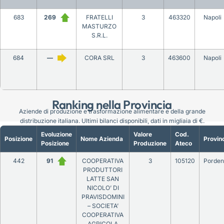
683
269
FRATELLI
3
463320
Napoli
MASTURZO
S.R.L.
684
—
CORA SRL
3
463600
Napoli
Ranking nella Provincia
Aziende di produzione e trasformazione alimentare e della grande
distribuzione italiana. Ultimi bilanci disponibili, dati in migliaia di €.
Evoluzione
Valore
Cod.
Posizione
Nome Azienda
Provin
Posizione
Produzione
Ateco
442
91
COOPERATIVA
3
105120
Porde
PRODUTTORI
LATTE SAN
NICOLO’ DI
PRAVISDOMINI
– SOCIETA’
COOPERATIVA
AGRICOLA