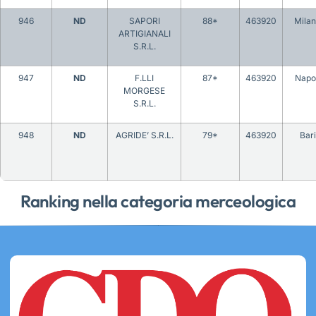
946
ND
SAPORI
88*
463920
Mila
ARTIGIANALI
S.R.L.
947
ND
F.LLI
87*
463920
Napol
MORGESE
S.R.L.
948
ND
AGRIDE’ S.R.L.
79*
463920
Bari
Ranking nella categoria merceologica