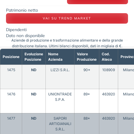
Patrimonio netto
VAI SU TREND MARKET
Dipendenti
Dato non disponibile
Aziende di produzione e trasformazione alimentare e della grande
distribuzione italiana. Ultimi bilanci disponibili, dati in migliaia di €.
Evoluzione
Nome
Valore
Cod.
Posizione
Provinc
Posizione
Azienda
Produzione
Ateco
1475
ND
LIZZI S.R.L.
90*
108909
Milan
1476
ND
UNIONTRADE
89*
463920
Milan
S.P.A.
1477
ND
SAPORI
88*
463920
Milan
ARTIGIANALI
S.R.L.