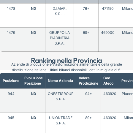
1478
ND
D.I.MAR.
76*
471150
Milan
S.R.L.
1479
ND
GRUPPO LA
68*
469000
Milan
PIADINERIA
S.P.A.
Ranking nella Provincia
Aziende di produzione e trasformazione alimentare e della grande
distribuzione italiana. Ultimi bilanci disponibili, dati in migliaia di €.
Evoluzione
Valore
Cod.
Posizione
Nome Azienda
Provin
Posizione
Produzione
Ateco
944
ND
ONESTIGROUP
94*
463920
Piace
S.P.A.
945
ND
UNIONTRADE
89*
463920
Mila
S.P.A.