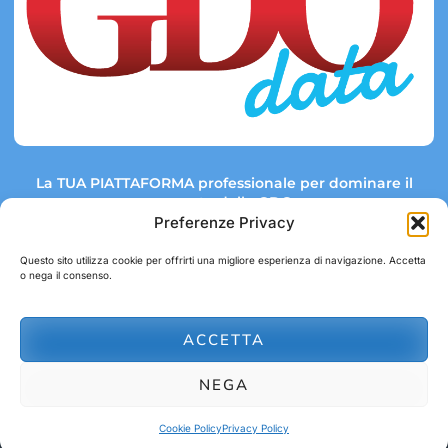
La TUA PIATTAFORMA professionale per dominare il
mercato della GDO.
Preferenze Privacy
Questo sito utilizza cookie per offrirti una migliore esperienza di navigazione. Accetta
o nega il consenso.
Link rapidi:
Contatti:
Tel: +39 051 082 8798
Mappa GDO
Trend Market
E-mail:
ACCETTA
abbonamenti@gdodata.it
Report GDO
NEGA
Privacy Policy
Cookie Policy
Cookie Policy
Privacy Policy
© 2026 GDOData.it - PR Italia Edizioni srl - P.Iva: 03044390353