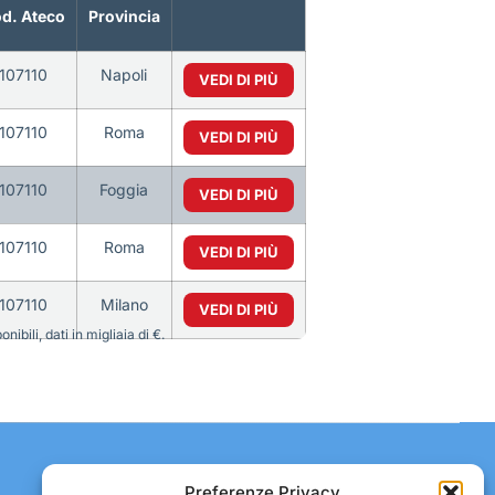
d. Ateco
Provincia
107110
Napoli
VEDI DI PIÙ
107110
Roma
VEDI DI PIÙ
107110
Foggia
VEDI DI PIÙ
107110
Roma
VEDI DI PIÙ
107110
Milano
VEDI DI PIÙ
bili, dati in migliaia di €.
Contatti:
Preferenze Privacy