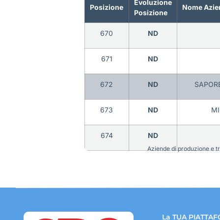
Evoluzione
Posizione
Nome Azie
Posizione
670
ND
671
ND
672
ND
SAPORE
673
ND
MI
674
ND
Aziende di produzione e tra
La TUA PIATTAF