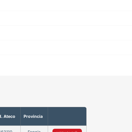
. Ateco
Provincia
463110
Foggia