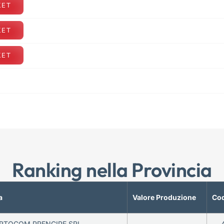
KET
KET
KET
Ranking nella Provincia
a
Valore Produzione
Cod
RTOCOM PRENCIPE SRL
—