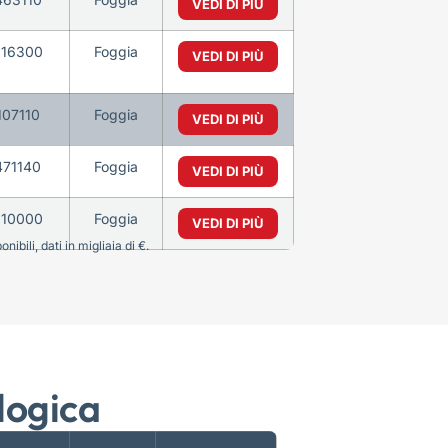
VEDI DI PIÙ
016300
Foggia
VEDI DI PIÙ
107110
Foggia
VEDI DI PIÙ
471140
Foggia
VEDI DI PIÙ
010000
Foggia
VEDI DI PIÙ
bili, dati in migliaia di €.
logica