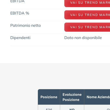
EBITDA
VAI SU TREND MAR
EBITDA %
VAI SU TREND MAR
Patrimonio netto
VAI SU TREND MAR
Dipendenti
Dato non disponibile
Evoluzione
Posizione
Nome Aziend
Posizione
536
ND
O