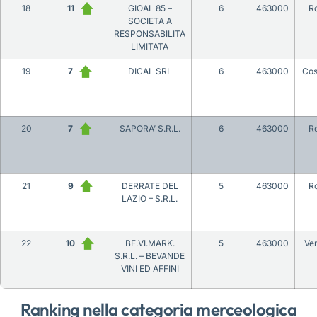
18
11
GIOAL 85 –
6
463000
R
SOCIETA A
RESPONSABILITA
LIMITATA
19
7
DICAL SRL
6
463000
Co
20
7
SAPORA’ S.R.L.
6
463000
R
21
9
DERRATE DEL
5
463000
R
LAZIO – S.R.L.
22
10
BE.VI.MARK.
5
463000
Ve
S.R.L. – BEVANDE
VINI ED AFFINI
Ranking nella categoria merceologica