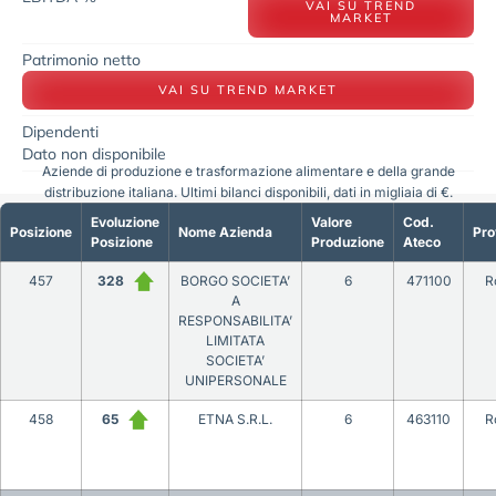
VAI SU TREND
MARKET
Patrimonio netto
VAI SU TREND MARKET
Dipendenti
Dato non disponibile
Aziende di produzione e trasformazione alimentare e della grande
distribuzione italiana. Ultimi bilanci disponibili, dati in migliaia di €.
Evoluzione
Valore
Cod.
Posizione
Nome Azienda
Pro
Posizione
Produzione
Ateco
457
328
BORGO SOCIETA’
6
471100
R
A
RESPONSABILITA’
LIMITATA
SOCIETA’
UNIPERSONALE
458
65
ETNA S.R.L.
6
463110
R