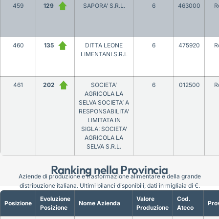
459
129
SAPORA’ S.R.L.
6
463000
R
460
135
DITTA LEONE
6
475920
R
LIMENTANI S.R.L
461
202
SOCIETA’
6
012500
R
AGRICOLA LA
SELVA SOCIETA’ A
RESPONSABILITA’
LIMITATA IN
SIGLA: SOCIETA’
AGRICOLA LA
SELVA S.R.L.
Ranking nella Provincia
Aziende di produzione e trasformazione alimentare e della grande
distribuzione italiana. Ultimi bilanci disponibili, dati in migliaia di €.
Evoluzione
Valore
Cod.
Posizione
Nome Azienda
Pro
Posizione
Produzione
Ateco