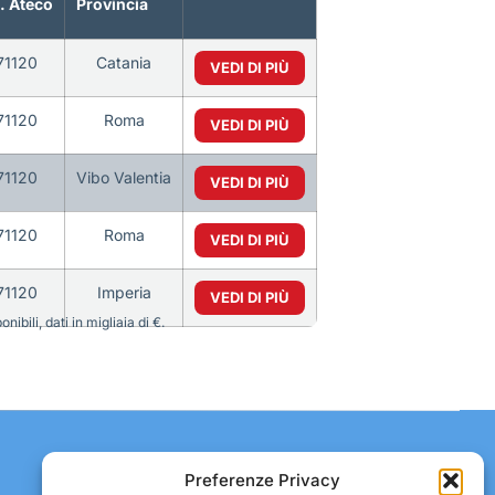
. Ateco
Provincia
71120
Catania
VEDI DI PIÙ
71120
Roma
VEDI DI PIÙ
71120
Vibo Valentia
VEDI DI PIÙ
71120
Roma
VEDI DI PIÙ
71120
Imperia
VEDI DI PIÙ
bili, dati in migliaia di €.
Contatti:
Preferenze Privacy