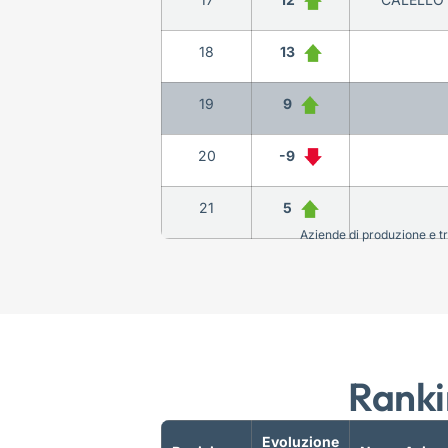
18
13
19
9
20
-9
21
5
Aziende di produzione e tra
Ranki
Evoluzione