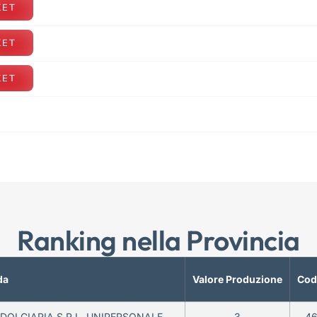
KET
KET
KET
Ranking nella Provincia
da
Valore Produzione
Cod
DOLCIARIA S.R.L. UNIPERSONALE
3
4