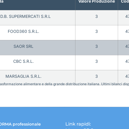
da
Valore Produzione
Cod
.D.B. SUPERMERCATI S.R.L
3
4
FOOD360 S.R.L.
3
4
SAOR SRL
3
4
CBC S.R.L.
3
4
MARSAGLIA S.R.L.
3
4
sformazione alimentare e della grande distribuzione italiana. Ultimi bilanci disponi
Link rapidi:
ORMA professionale