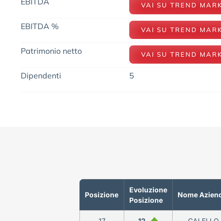
EBITDA
VAI SU TREND MAR
EBITDA %
VAI SU TREND MAR
Patrimonio netto
VAI SU TREND MAR
Dipendenti
5
Evoluzione
Posizione
Nome Azien
Posizione
17
12
CALELLO 