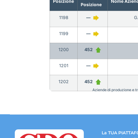
Posizione
Nome Azien
Posizione
1198
—
G
1199
—
1200
452
1201
—
1202
452
Aziende di produzione e tra
La TUA PIATTAF