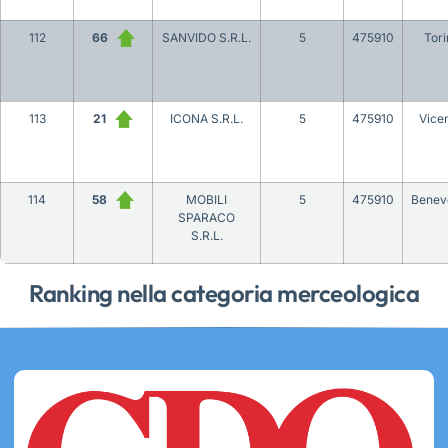
112
66
SANVIDO S.R.L.
5
475910
Tori
113
21
ICONA S.R.L.
5
475910
Vice
114
58
MOBILI
5
475910
Benev
SPARACO
S.R.L.
Ranking nella categoria merceologica