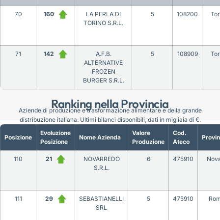
70
160
LA PERLA DI
5
108200
Tor
TORINO S.R.L.
71
142
A.F.B.
5
108909
Tor
ALTERNATIVE
FROZEN
BURGER S.R.L.
Ranking nella Provincia
Aziende di produzione e trasformazione alimentare e della grande
distribuzione italiana. Ultimi bilanci disponibili, dati in migliaia di €.
Evoluzione
Valore
Cod.
Posizione
Nome Azienda
Provin
Posizione
Produzione
Ateco
110
21
NOVARREDO
6
475910
Nov
S.R.L.
111
29
SEBASTIANELLI
5
475910
Ro
SRL