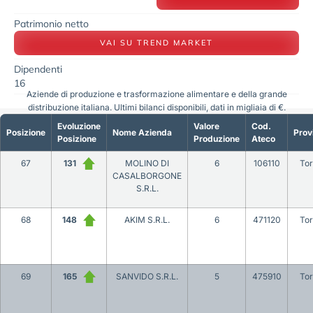
Patrimonio netto
VAI SU TREND MARKET
Dipendenti
16
Aziende di produzione e trasformazione alimentare e della grande
distribuzione italiana. Ultimi bilanci disponibili, dati in migliaia di €.
Evoluzione
Valore
Cod.
Posizione
Nome Azienda
Prov
Posizione
Produzione
Ateco
67
131
MOLINO DI
6
106110
Tor
CASALBORGONE
S.R.L.
68
148
AKIM S.R.L.
6
471120
Tor
69
165
SANVIDO S.R.L.
5
475910
Tor