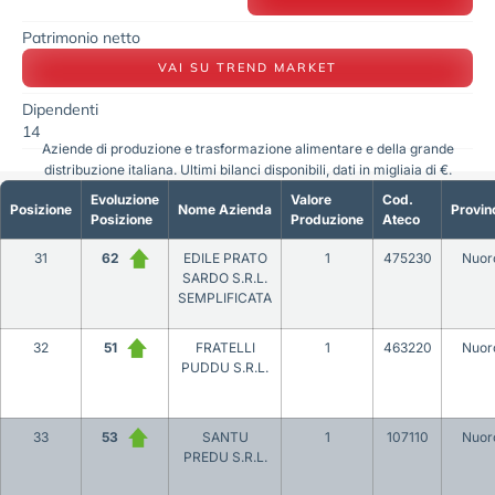
Patrimonio netto
VAI SU TREND MARKET
Dipendenti
14
Aziende di produzione e trasformazione alimentare e della grande
distribuzione italiana. Ultimi bilanci disponibili, dati in migliaia di €.
Evoluzione
Valore
Cod.
Posizione
Nome Azienda
Provin
Posizione
Produzione
Ateco
31
62
EDILE PRATO
1
475230
Nuor
SARDO S.R.L.
SEMPLIFICATA
32
51
FRATELLI
1
463220
Nuor
PUDDU S.R.L.
33
53
SANTU
1
107110
Nuor
PREDU S.R.L.