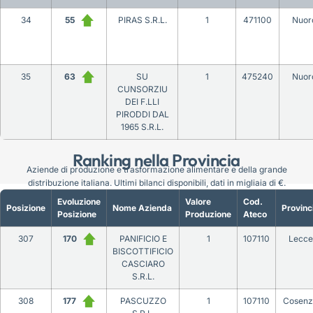
34
55
PIRAS S.R.L.
1
471100
Nuor
35
63
SU
1
475240
Nuor
CUNSORZIU
DEI F.LLI
PIRODDI DAL
1965 S.R.L.
Ranking nella Provincia
Aziende di produzione e trasformazione alimentare e della grande
distribuzione italiana. Ultimi bilanci disponibili, dati in migliaia di €.
Evoluzione
Valore
Cod.
Posizione
Nome Azienda
Provinc
Posizione
Produzione
Ateco
307
170
PANIFICIO E
1
107110
Lecce
BISCOTTIFICIO
CASCIARO
S.R.L.
308
177
PASCUZZO
1
107110
Cosenz