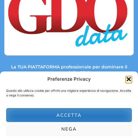
La TUA PIATTAFORMA professionale per dominare il
mercato della GDO.
Preferenze Privacy
Questo sito utilizza cookie per offrirti una migliore esperienza di navigazione. Accetta
o nega il consenso.
Link rapidi:
Contatti:
Tel: +39 051 082 8798
Mappa GDO
Trend Market
E-mail:
ACCETTA
abbonamenti@gdodata.it
Report GDO
NEGA