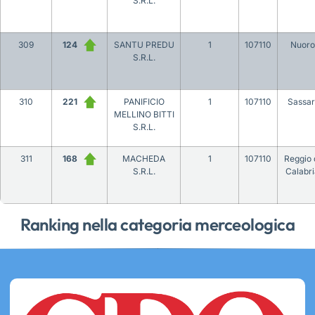
S.R.L.
309
124
SANTU PREDU
1
107110
Nuoro
S.R.L.
310
221
PANIFICIO
1
107110
Sassar
MELLINO BITTI
S.R.L.
311
168
MACHEDA
1
107110
Reggio 
S.R.L.
Calabri
Ranking nella categoria merceologica