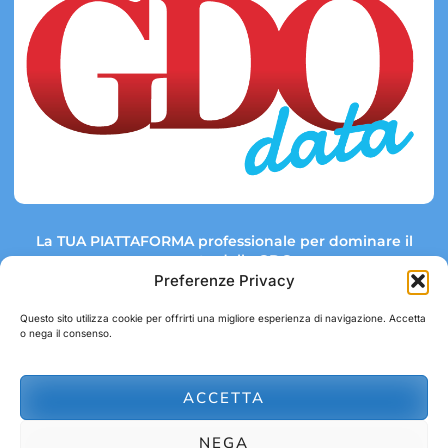
La TUA PIATTAFORMA professionale per dominare il
mercato della GDO.
Preferenze Privacy
Questo sito utilizza cookie per offrirti una migliore esperienza di navigazione. Accetta
o nega il consenso.
Link rapidi:
Contatti:
Tel: +39 051 082 8798
Mappa GDO
Trend Market
E-mail:
ACCETTA
abbonamenti@gdodata.it
Report GDO
NEGA