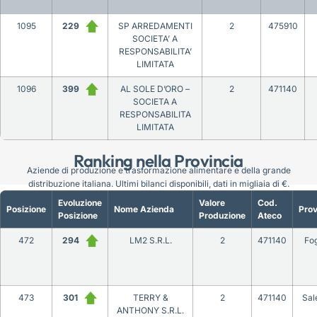
1095
229
SP ARREDAMENTI
2
475910
SOCIETA’ A
RESPONSABILITA’
LIMITATA
1096
399
AL SOLE D’ORO –
2
471140
SOCIETA A
RESPONSABILITA
LIMITATA
Ranking nella Provincia
Aziende di produzione e trasformazione alimentare e della grande
distribuzione italiana. Ultimi bilanci disponibili, dati in migliaia di €.
Evoluzione
Valore
Cod.
Posizione
Nome Azienda
Prov
Posizione
Produzione
Ateco
472
294
LM2 S.R.L.
2
471140
Fo
473
301
TERRY &
2
471140
Sal
ANTHONY S.R.L.