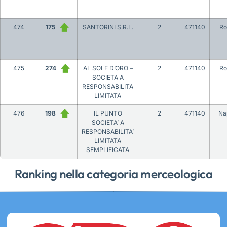
474
175
SANTORINI S.R.L.
2
471140
R
475
274
AL SOLE D’ORO –
2
471140
R
SOCIETA A
RESPONSABILITA
LIMITATA
476
198
IL PUNTO
2
471140
Na
SOCIETA’ A
RESPONSABILITA’
LIMITATA
SEMPLIFICATA
Ranking nella categoria merceologica