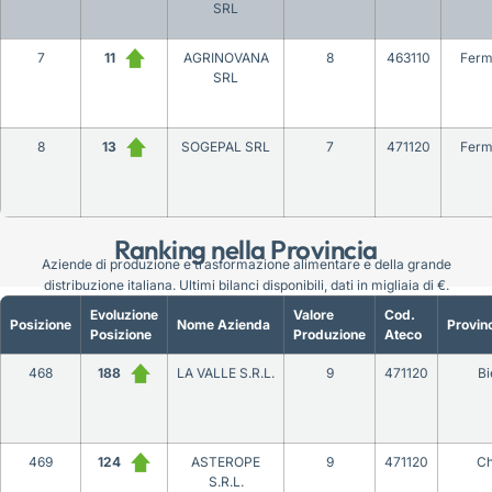
SRL
7
11
AGRINOVANA
8
463110
Fer
SRL
8
13
SOGEPAL SRL
7
471120
Fer
Ranking nella Provincia
Aziende di produzione e trasformazione alimentare e della grande
distribuzione italiana. Ultimi bilanci disponibili, dati in migliaia di €.
Evoluzione
Valore
Cod.
Posizione
Nome Azienda
Provin
Posizione
Produzione
Ateco
468
188
LA VALLE S.R.L.
9
471120
Bi
469
124
ASTEROPE
9
471120
Ch
S.R.L.