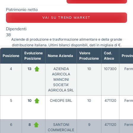
Patrimonio netto
VAI SU TREND MARKET
Dipendenti
38
Aziende di produzione e trasformazione alimentare e della grande
distribuzione italiana. Ultimi bilanci disponibili, dati in migliaia di €.
Evoluzione
Valore
Cod.
Posizione
Nome Azienda
Provin
Posizione
Produzione
Ateco
4
13
AZIENDA
10
107300
Fer
AGRICOLA
MANCINI
SOCIETA’
AGRICOLA SRL
5
10
CHEOPE SRL
10
471120
Fer
6
8
SANTONI
9
471120
Fer
COMMERCIALE