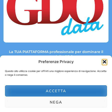
La TUA PIATTAFORMA professionale per dominare il
mercato della GDO.
Preferenze Privacy
Questo sito utilizza cookie per offrirti una migliore esperienza di navigazione. Accetta
o nega il consenso.
Link rapidi:
Contatti:
Tel: +39 051 082 8798
Mappa GDO
Trend Market
E-mail:
ACCETTA
abbonamenti@gdodata.it
Report GDO
NEGA
Privacy Policy
Cookie Policy