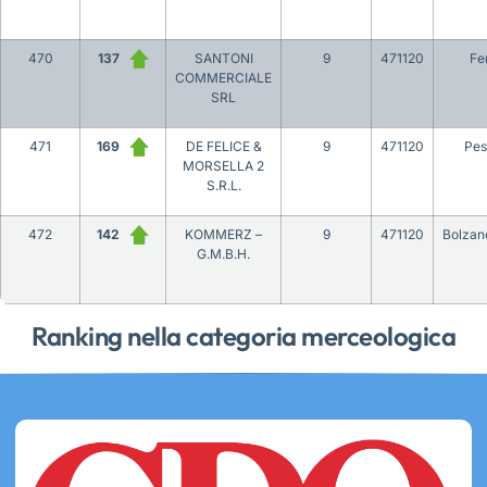
470
137
SANTONI
9
471120
Fe
COMMERCIALE
SRL
471
169
DE FELICE &
9
471120
Pes
MORSELLA 2
S.R.L.
472
142
KOMMERZ –
9
471120
Bolzan
G.M.B.H.
Ranking nella categoria merceologica