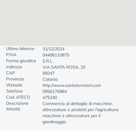
Ultimo bilancio
31/12/2024
P.IVA
04498110875
Forma giuridica
S.R.L.
Indirizzo
VIA SANTA ROSA, 20
CAP
95047
Provincia
Catania
Website
http://www.santotorrisisrl.com
Telefono
0956176984
Cod. ATECO
475240
Descrizione
Commercio al dettaglio di macchine,
Attività
attrezzature e prodotti per l'agricoltura;
macchine e attrezzature per il
giardinaggio