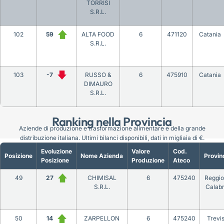
TORRISI
S.R.L.
102
59
ALTA FOOD
6
471120
Catania
S.R.L.
103
-7
RUSSO &
6
475910
Catania
DIMAURO
S.R.L.
Ranking nella Provincia
Aziende di produzione e trasformazione alimentare e della grande
distribuzione italiana. Ultimi bilanci disponibili, dati in migliaia di €.
Evoluzione
Valore
Cod.
Posizione
Nome Azienda
Provin
Posizione
Produzione
Ateco
49
27
CHIMISAL
6
475240
Reggio
S.R.L.
Calabr
50
14
ZARPELLON
6
475240
Trevi