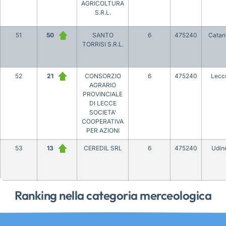
AGRICOLTURA
S.R.L.
51
50
SANTO
6
475240
Catan
TORRISI S.R.L.
52
21
CONSORZIO
6
475240
Lecc
AGRARIO
PROVINCIALE
DI LECCE
SOCIETA’
COOPERATIVA
PER AZIONI
53
13
CEREDIL SRL
6
475240
Udin
Ranking nella categoria merceologica