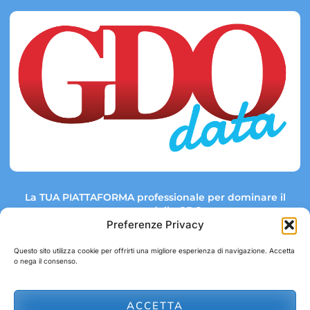
La TUA PIATTAFORMA professionale per dominare il
mercato della GDO.
Preferenze Privacy
Questo sito utilizza cookie per offrirti una migliore esperienza di navigazione. Accetta
o nega il consenso.
Link rapidi:
Contatti:
Tel: +39 051 082 8798
Mappa GDO
Trend Market
E-mail:
ACCETTA