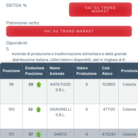
EBITDA %
VAI SU TREND
MARKET
Patrimonio netto
VAI SU TREND MARKET
Dipendenti
5
Aziende di produzione e trasformazione alimentare e della grande
distribuzione italiana. Ultimi bilanci disponibili, dati in migliaia di €.
Evoluzione
Nome
Valore
Cod.
Posizione
Provincia
Posizione
Azienda
Produzione
Ateco
99
38
KATA FOOD
6
103900
Catania
S.R.L.
100
52
SIGNORELLI
6
471120
Catania
S.R.L.
101
57
SANTO
6
475240
Catania