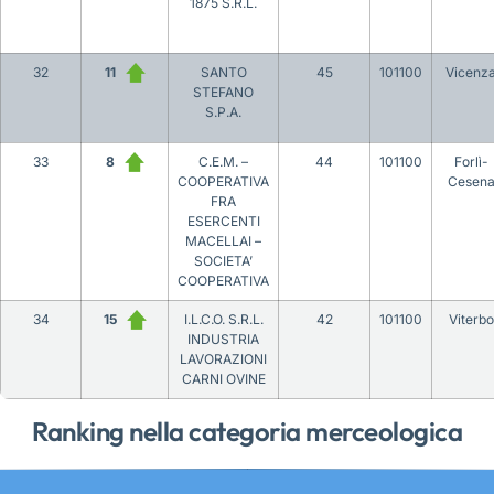
1875 S.R.L.
32
11
SANTO
45
101100
Vicenz
STEFANO
S.P.A.
33
8
C.E.M. –
44
101100
Forlì-
COOPERATIVA
Cesen
FRA
ESERCENTI
MACELLAI –
SOCIETA’
COOPERATIVA
34
15
I.L.C.O. S.R.L.
42
101100
Viterbo
INDUSTRIA
LAVORAZIONI
CARNI OVINE
Ranking nella categoria merceologica