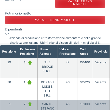
VAI SU TREND
MARKET
Patrimonio netto
VAI SU TREND MARKET
Dipendenti
57
Aziende di produzione e trasformazione alimentare e della grande
distribuzione italiana. Ultimi bilanci disponibili, dati in migliaia di €.
Evoluzione
Nome
Valore
Cod.
Posizione
Provincia
Posizione
Azienda
Produzione
Ateco
29
3
THE
47
110400
Vicenza
BRIDGE
S.R.L.
30
1
DE PAOLI
46
105120
Vicenza
LUIGI &
FIGLI –
S.R.L.
31
2
SANTO
45
101100
Vicenza
STEFANO