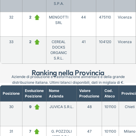
S.P.A.
32
2
MENGOTTI
44
475110
Vicenza
SRL
33
2
CEREAL
41
104120
Vicenza
DOCKS
ORGANIC
S.R.L.
Ranking nella Provincia
Aziende di produzione e trasformazione alimentare e della grande
distribuzione italiana. Ultimi bilanci disponibili, dati in migliaia di €.
Evoluzione
Nome
Valore
Cod.
Posizione
Provinci
Posizione
Azienda
Produzione
Ateco
30
9
JUVICA S.R.L.
48
101100
Chieti
31
7
G. POZZOLI
47
101100
Milano