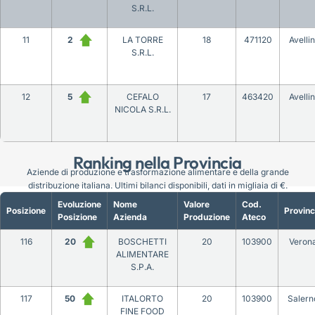
S.R.L.
11
2
LA TORRE
18
471120
Avelli
S.R.L.
12
5
CEFALO
17
463420
Avelli
NICOLA S.R.L.
Ranking nella Provincia
Aziende di produzione e trasformazione alimentare e della grande
distribuzione italiana. Ultimi bilanci disponibili, dati in migliaia di €.
Evoluzione
Nome
Valore
Cod.
Posizione
Provinc
Posizione
Azienda
Produzione
Ateco
116
20
BOSCHETTI
20
103900
Veron
ALIMENTARE
S.P.A.
117
50
ITALORTO
20
103900
Salern
FINE FOOD