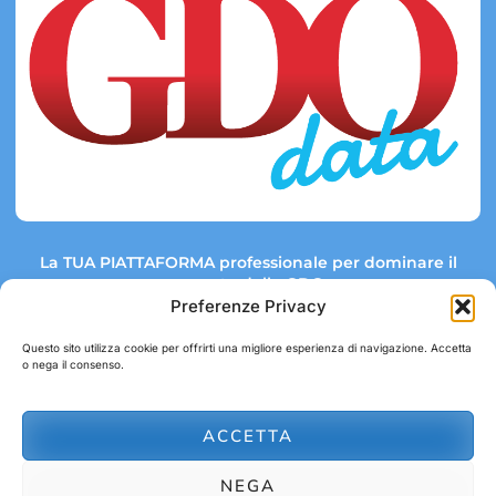
La TUA PIATTAFORMA professionale per dominare il
mercato della GDO.
Preferenze Privacy
Questo sito utilizza cookie per offrirti una migliore esperienza di navigazione. Accetta
o nega il consenso.
Link rapidi:
Contatti:
Tel: +39 051 082 8798
Mappa GDO
Trend Market
E-mail:
ACCETTA
abbonamenti@gdodata.it
Report GDO
NEGA