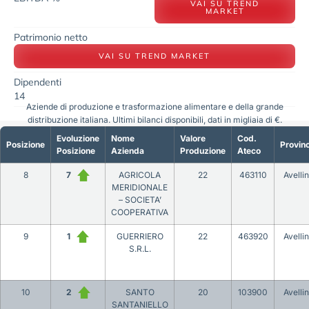
VAI SU TREND
MARKET
Patrimonio netto
VAI SU TREND MARKET
Dipendenti
14
Aziende di produzione e trasformazione alimentare e della grande
distribuzione italiana. Ultimi bilanci disponibili, dati in migliaia di €.
Evoluzione
Nome
Valore
Cod.
Posizione
Provinc
Posizione
Azienda
Produzione
Ateco
8
7
AGRICOLA
22
463110
Avelli
MERIDIONALE
– SOCIETA’
COOPERATIVA
9
1
GUERRIERO
22
463920
Avelli
S.R.L.
10
2
SANTO
20
103900
Avelli
SANTANIELLO