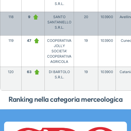
S.R.L.
118
9
SANTO
20
103900
Avellin
SANTANIELLO
S.R.L.
119
47
COOPERATIVA
19
103900
Cune
JOLLY
SOCIETA’
COOPERATIVA
AGRICOLA
120
63
DI BARTOLO
19
103900
Catani
S.R.L.
Ranking nella categoria merceologica