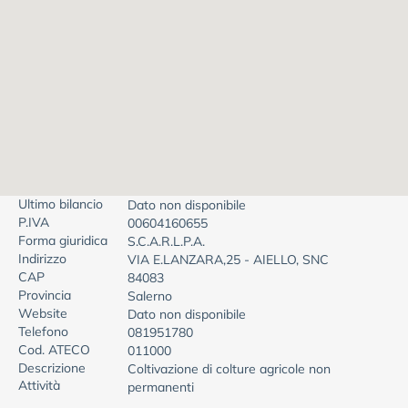
Ultimo bilancio
Dato non disponibile
P.IVA
00604160655
Forma giuridica
S.C.A.R.L.P.A.
Indirizzo
VIA E.LANZARA,25 - AIELLO, SNC
CAP
84083
Provincia
Salerno
Website
Dato non disponibile
Telefono
081951780
Cod. ATECO
011000
Descrizione
Coltivazione di colture agricole non
Attività
permanenti