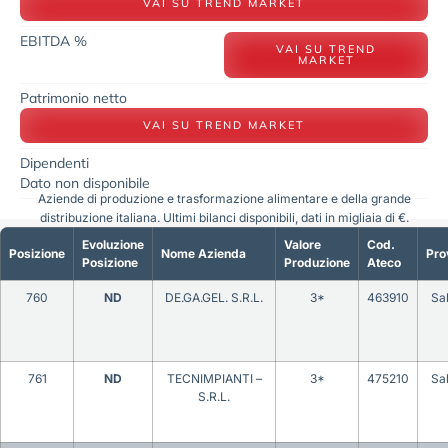
VAI SU TREND MARKET
EBITDA %
VAI SU TREND
MARKET
Patrimonio netto
VAI SU TREND MARKET
Dipendenti
Dato non disponibile
Aziende di produzione e trasformazione alimentare e della grande
distribuzione italiana. Ultimi bilanci disponibili, dati in migliaia di €.
Evoluzione
Valore
Cod.
Posizione
Nome Azienda
Pro
Posizione
Produzione
Ateco
760
ND
DE.GA.GEL. S.R.L.
3*
463910
Sa
761
ND
TECNIMPIANTI –
3*
475210
Sa
S.R.L.