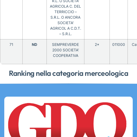
R.L. O SOCIETA’
AGRICOLA C. DEL
TERRICCIO –
S.R.L. O ANCORA
SOCIETA’
AGRICOL A C.D.T.
– S.R.L.
71
ND
SEMPREVERDE
2*
011000
Ca
2000 SOCIETA’
COOPERATIVA
Ranking nella categoria merceologica