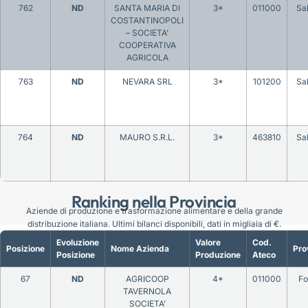
762
ND
SANTA MARIA DI
3*
011000
Sa
COSTANTINOPOLI
– SOCIETA’
COOPERATIVA
AGRICOLA
763
ND
NEVARA SRL
3*
101200
Sa
764
ND
MAURO S.R.L.
3*
463810
Sa
Ranking nella Provincia
Aziende di produzione e trasformazione alimentare e della grande
distribuzione italiana. Ultimi bilanci disponibili, dati in migliaia di €.
Evoluzione
Valore
Cod.
Posizione
Nome Azienda
Pro
Posizione
Produzione
Ateco
67
ND
AGRICOOP
4*
011000
Fo
TAVERNOLA
SOCIETA’