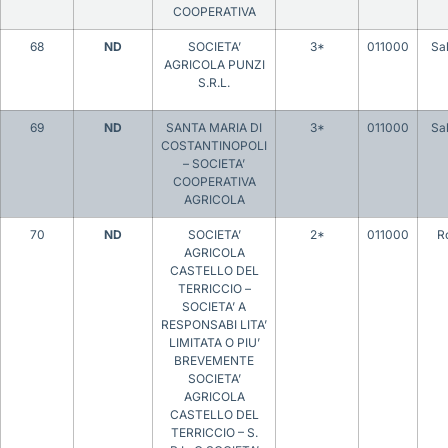
COOPERATIVA
68
ND
SOCIETA’
3*
011000
Sa
AGRICOLA PUNZI
S.R.L.
69
ND
SANTA MARIA DI
3*
011000
Sa
COSTANTINOPOLI
– SOCIETA’
COOPERATIVA
AGRICOLA
70
ND
SOCIETA’
2*
011000
R
AGRICOLA
CASTELLO DEL
TERRICCIO –
SOCIETA’ A
RESPONSABI LITA’
LIMITATA O PIU’
BREVEMENTE
SOCIETA’
AGRICOLA
CASTELLO DEL
TERRICCIO – S.