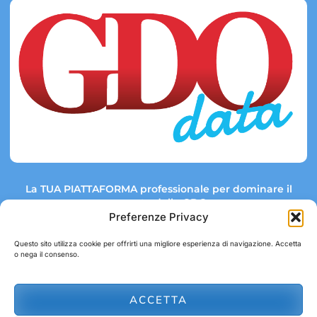
La TUA PIATTAFORMA professionale per dominare il
mercato della GDO.
Preferenze Privacy
Questo sito utilizza cookie per offrirti una migliore esperienza di navigazione. Accetta
o nega il consenso.
Link rapidi:
Contatti:
Tel: +39 051 082 8798
Mappa GDO
Trend Market
E-mail:
ACCETTA
abbonamenti@gdodata.it
Report GDO