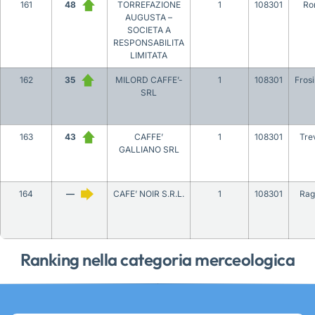
161
48
TORREFAZIONE
1
108301
Ro
AUGUSTA –
SOCIETA A
RESPONSABILITA
LIMITATA
162
35
MILORD CAFFE’-
1
108301
Fros
SRL
163
43
CAFFE’
1
108301
Tre
GALLIANO SRL
164
—
CAFE’ NOIR S.R.L.
1
108301
Rag
Ranking nella categoria merceologica