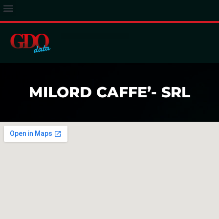
ACCESSO ABBONATI
MILORD CAFFE’- SRL