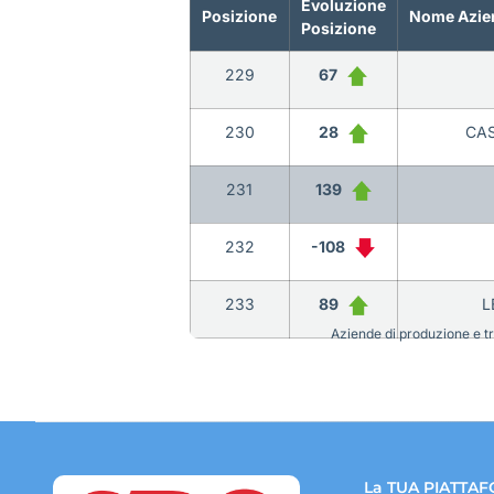
Evoluzione
Posizione
Nome Azie
Posizione
229
67
230
28
CAS
231
139
232
-108
233
89
L
Aziende di produzione e tra
La TUA PIATTAF