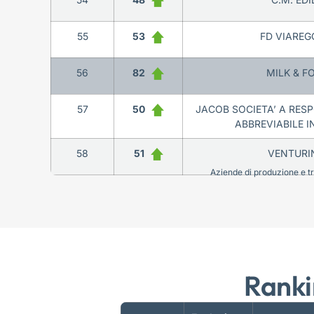
55
53
FD VIAREGG
56
82
MILK & F
57
50
JACOB SOCIETA’ A RESP
ABBREVIABILE I
58
51
VENTURINI
Aziende di produzione e tra
Ranki