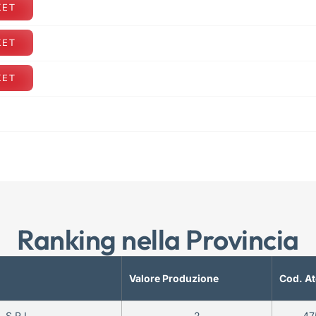
KET
KET
KET
Ranking nella Provincia
Valore Produzione
Cod. A
 S.R.L.
2
47