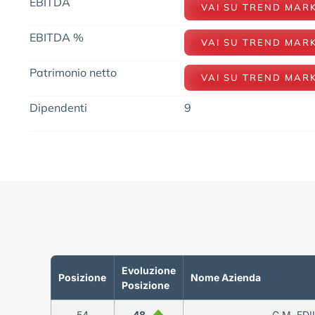
EBITDA
VAI SU TREND MAR
EBITDA %
VAI SU TREND MAR
Patrimonio netto
VAI SU TREND MAR
Dipendenti
9
Evoluzione
Posizione
Nome Azienda
Posizione
54
48
C.M. EDIL