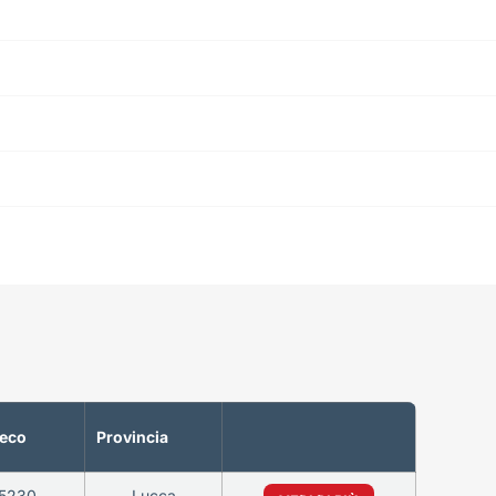
teco
Provincia
5230
Lucca