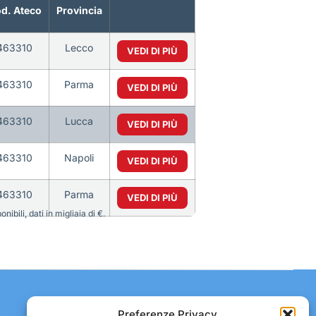
d. Ateco
Provincia
463310
Lecco
VEDI DI PIÙ
463310
Parma
VEDI DI PIÙ
463310
Lucca
VEDI DI PIÙ
463310
Napoli
VEDI DI PIÙ
463310
Parma
VEDI DI PIÙ
bili, dati in migliaia di €.
Contatti:
Preferenze Privacy