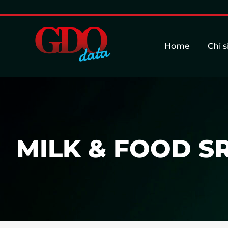
Home
Chi 
MILK & FOOD S