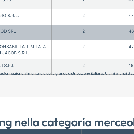
IO S.R.L.
2
47
OOD SRL
2
46
ONSABILITA’ LIMITATA
2
47
N JACOB S.R.L.
 S.R.L.
2
46
sformazione alimentare e della grande distribuzione italiana. Ultimi bilanci disponi
ng nella categoria merceo