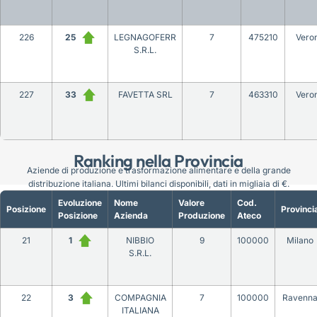
226
25
LEGNAGOFERR
7
475210
Vero
S.R.L.
227
33
FAVETTA SRL
7
463310
Vero
Ranking nella Provincia
Aziende di produzione e trasformazione alimentare e della grande
distribuzione italiana. Ultimi bilanci disponibili, dati in migliaia di €.
Evoluzione
Nome
Valore
Cod.
Posizione
Provinci
Posizione
Azienda
Produzione
Ateco
21
1
NIBBIO
9
100000
Milano
S.R.L.
22
3
COMPAGNIA
7
100000
Ravenn
ITALIANA