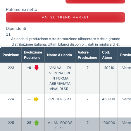
Patrimonio netto
VAI SU TREND MARKET
Dipendenti
11
Aziende di produzione e trasformazione alimentare e della grande
distribuzione italiana. Ultimi bilanci disponibili, dati in migliaia di €.
Evoluzione
Valore
Cod.
Posizione
Nome Azienda
Provin
Posizione
Produzione
Ateco
223
-9
VINI VALLI DI
7
110210
Vero
VERONA SRL
IN FORMA
ABBREVIATA
VIVALDI SRL
224
—
PIRCHER S.R.L.
7
463900
Vero
225
25
MILANI FOODS
7
100000
Vero
S.R.L.