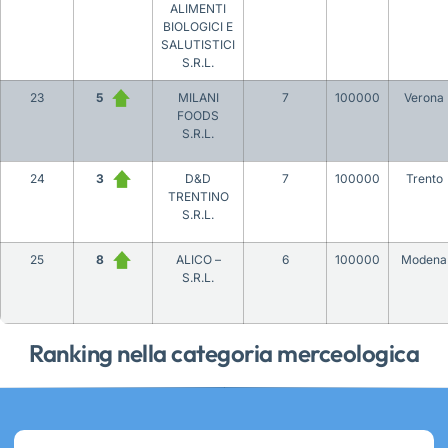
ALIMENTI
BIOLOGICI E
SALUTISTICI
S.R.L.
23
5
MILANI
7
100000
Verona
FOODS
S.R.L.
24
3
D&D
7
100000
Trento
TRENTINO
S.R.L.
25
8
ALICO –
6
100000
Modena
S.R.L.
Ranking nella categoria merceologica