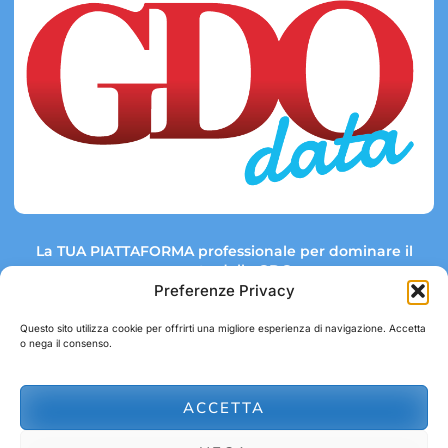
La TUA PIATTAFORMA professionale per dominare il
mercato della GDO.
Preferenze Privacy
Questo sito utilizza cookie per offrirti una migliore esperienza di navigazione. Accetta
o nega il consenso.
Link rapidi:
Contatti:
Tel: +39 051 082 8798
Mappa GDO
Trend Market
E-mail:
ACCETTA
abbonamenti@gdodata.it
Report GDO