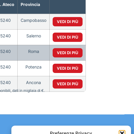
. Ateco
Provincia
75240
Campobasso
VEDI DI PIÙ
75240
Salerno
VEDI DI PIÙ
75240
Roma
VEDI DI PIÙ
75240
Potenza
VEDI DI PIÙ
75240
Ancona
VEDI DI PIÙ
bili, dati in migliaia di €.
Contatti:
Preferenze Privacy