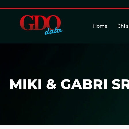
Home
Chi 
MIKI & GABRI S