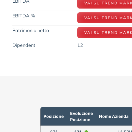
EBITDA
VAI SU TREND MAR
EBITDA %
VAI SU TREND MAR
Patrimonio netto
VAI SU TREND MAR
Dipendenti
12
Evoluzione
Posizione
Nome Azienda
Posizione
874
431
LA FRU