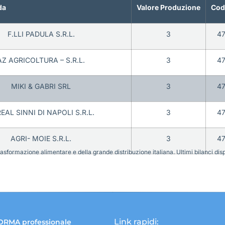
da
Valore Produzione
Cod
F.LLI PADULA S.R.L.
3
4
AZ AGRICOLTURA – S.R.L.
3
4
MIKI & GABRI SRL
3
4
EAL SINNI DI NAPOLI S.R.L.
3
4
AGRI- MOIE S.R.L.
3
4
sformazione alimentare e della grande distribuzione italiana. Ultimi bilanci disponi
Link rapidi:
ORMA professionale