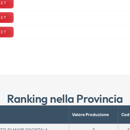
KET
KET
KET
Ranking nella Provincia
Valore Produzione
Cod
TTI DI MARE SOCIETA’ A
3
4