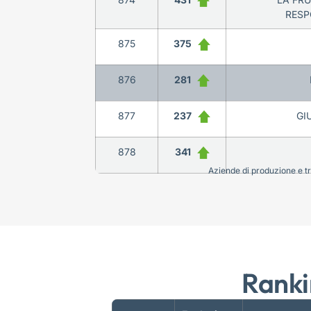
RESP
875
375
876
281
877
237
GI
878
341
Aziende di produzione e tra
Ranki