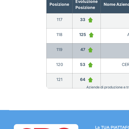
Evoluzione
Posizione
Nome Azien
Posizione
117
33
118
125
119
47
120
53
CER
121
64
Aziende di produzione e tra
La TUA PIATTAF