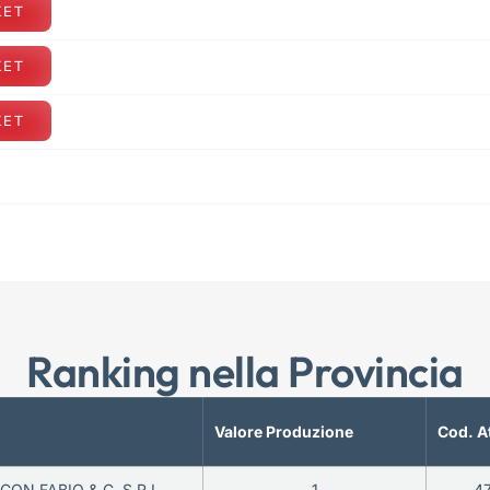
KET
KET
KET
Ranking nella Provincia
Valore Produzione
Cod. A
ON FABIO & C. S.R.L.
1
4