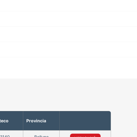
teco
Provincia
71140
Belluno