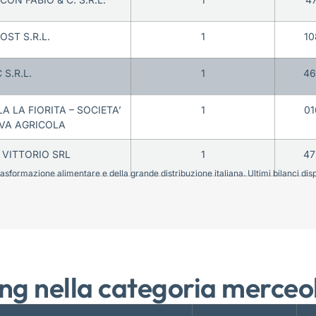
ST S.R.L.
1
10
 S.R.L.
1
46
 LA FIORITA – SOCIETA’
1
01
VA AGRICOLA
 VITTORIO SRL
1
47
sformazione alimentare e della grande distribuzione italiana. Ultimi bilanci disponi
ng nella categoria merceo