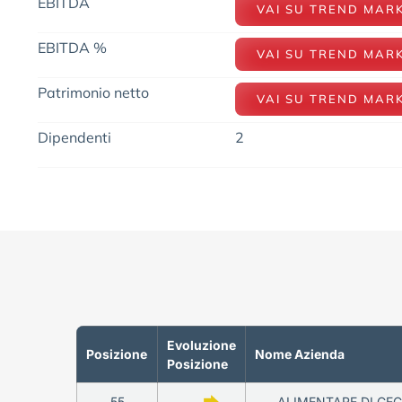
EBITDA
VAI SU TREND MAR
EBITDA %
VAI SU TREND MAR
Patrimonio netto
VAI SU TREND MAR
Dipendenti
2
Evoluzione
Posizione
Nome Azienda
Posizione
55
—
ALIMENTARE DI CECC