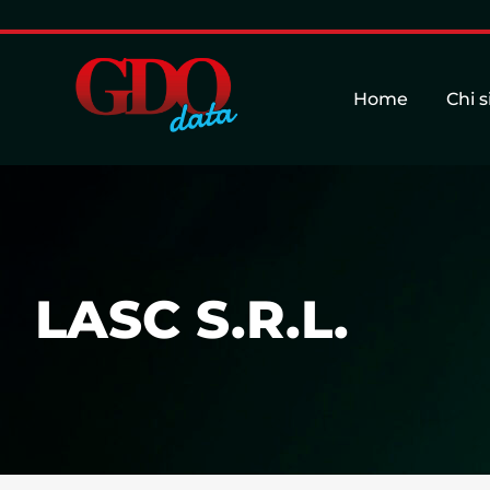
Home
Chi 
LASC S.R.L.