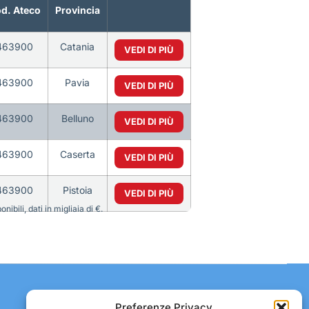
d. Ateco
Provincia
463900
Catania
VEDI DI PIÙ
463900
Pavia
VEDI DI PIÙ
463900
Belluno
VEDI DI PIÙ
463900
Caserta
VEDI DI PIÙ
463900
Pistoia
VEDI DI PIÙ
bili, dati in migliaia di €.
Contatti:
Preferenze Privacy