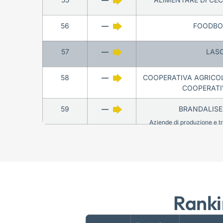
56
—
FOODBOO
57
—
LASC
58
—
COOPERATIVA AGRICOLA
COOPERATI
59
—
BRANDALISE
Aziende di produzione e tra
Ranki