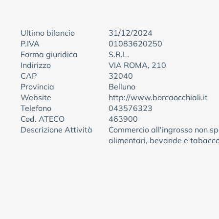
Ultimo bilancio
31/12/2024
P.IVA
01083620250
Forma giuridica
S.R.L.
Indirizzo
VIA ROMA, 210
CAP
32040
Provincia
Belluno
Website
http://www.borcaocchiali.it
Telefono
043576323
Cod. ATECO
463900
Descrizione Attività
Commercio all'ingrosso non spe
alimentari, bevande e tabacc