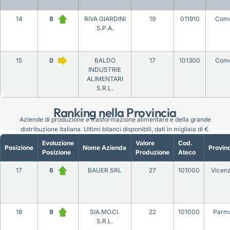
14
8
RIVA GIARDINI
19
011910
Com
S.P.A.
15
0
BALDO
17
101300
Com
INDUSTRIE
ALIMENTARI
S.R.L.
Ranking nella Provincia
Aziende di produzione e trasformazione alimentare e della grande
distribuzione italiana. Ultimi bilanci disponibili, dati in migliaia di €.
Evoluzione
Valore
Cod.
Posizione
Nome Azienda
Provinc
Posizione
Produzione
Ateco
17
6
BAUER SRL
27
101000
Vicen
18
9
SIA.MO.CI.
22
101000
Parm
S.R.L.