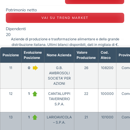
Patrimonio netto
VAI SU TREND MARKET
Dipendenti
20
Aziende di produzione e trasformazione alimentare e della grande
distribuzione italiana. Ultimi bilanci disponibili, dati in migliaia di €.
Evoluzione
Valore
Cod.
Posizione
Nome Azienda
Provin
Posizione
Produzione
Ateco
11
0
G.B.
26
108200
Com
AMBROSOLI
SOCIETA’ PER
AZIONI
12
1
CANTALUPPI
22
100000
Com
TAVERNERIO
S.P.A.
13
1
LARIOAVICOLA
21
101000
Com
– S.P.A.