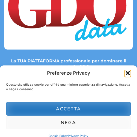
La TUA PIATTAFORMA professionale per dominare il
mercato della GDO.
Preferenze Privacy
Questo sito utilizza cookie per offrirti una migliore esperienza di navigazione. Accetta
o nega il consenso.
Link rapidi:
Contatti:
Tel: +39 051 082 8798
Mappa GDO
Trend Market
E-mail:
ACCETTA
abbonamenti@gdodata.it
Report GDO
NEGA
Privacy Policy
Cookie Policy
Cookie Policy
Privacy Policy