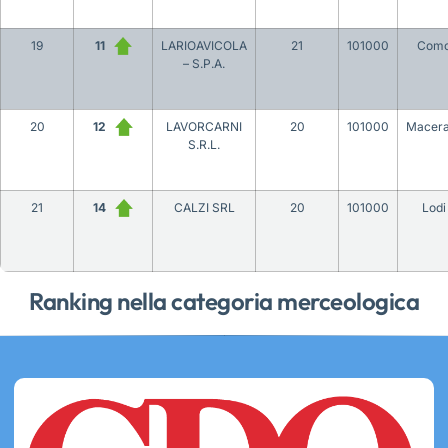
19
11
LARIOAVICOLA
21
101000
Com
– S.P.A.
20
12
LAVORCARNI
20
101000
Macera
S.R.L.
21
14
CALZI SRL
20
101000
Lodi
Ranking nella categoria merceologica