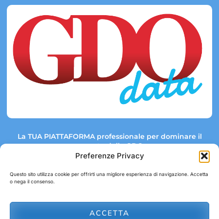
La TUA PIATTAFORMA professionale per dominare il
mercato della GDO.
Preferenze Privacy
Questo sito utilizza cookie per offrirti una migliore esperienza di navigazione. Accetta
o nega il consenso.
Link rapidi:
Contatti:
Tel: +39 051 082 8798
Mappa GDO
Trend Market
E-mail:
ACCETTA
abbonamenti@gdodata.it
Report GDO