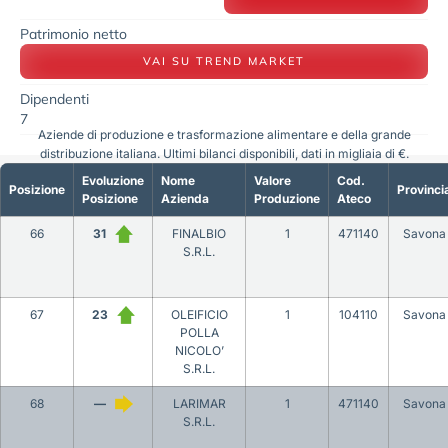
Patrimonio netto
VAI SU TREND MARKET
Dipendenti
7
Aziende di produzione e trasformazione alimentare e della grande
distribuzione italiana. Ultimi bilanci disponibili, dati in migliaia di €.
Evoluzione
Nome
Valore
Cod.
Posizione
Provinci
Posizione
Azienda
Produzione
Ateco
66
31
FINALBIO
1
471140
Savona
S.R.L.
67
23
OLEIFICIO
1
104110
Savona
POLLA
NICOLO’
S.R.L.
68
—
LARIMAR
1
471140
Savona
S.R.L.