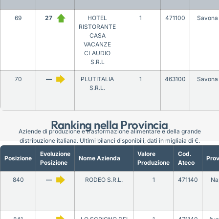
69
27
HOTEL
1
471100
Savona
RISTORANTE
CASA
VACANZE
CLAUDIO
S.R.L
70
—
PLUTITALIA
1
463100
Savona
S.R.L.
Ranking nella Provincia
Aziende di produzione e trasformazione alimentare e della grande
distribuzione italiana. Ultimi bilanci disponibili, dati in migliaia di €.
Evoluzione
Valore
Cod.
Posizione
Nome Azienda
Prov
Posizione
Produzione
Ateco
840
—
RODEO S.R.L.
1
471140
Na