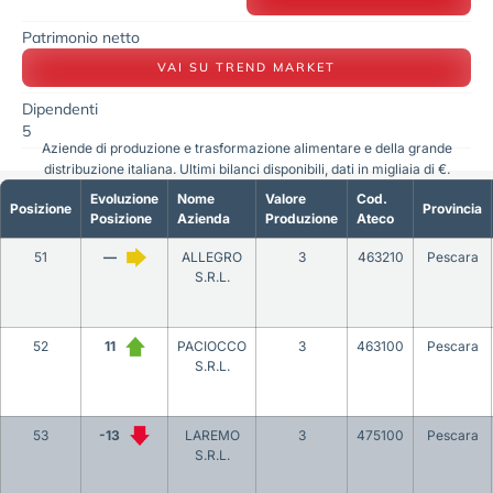
Patrimonio netto
VAI SU TREND MARKET
Dipendenti
5
Aziende di produzione e trasformazione alimentare e della grande
distribuzione italiana. Ultimi bilanci disponibili, dati in migliaia di €.
Evoluzione
Nome
Valore
Cod.
Posizione
Provincia
Posizione
Azienda
Produzione
Ateco
51
—
ALLEGRO
3
463210
Pescara
S.R.L.
52
11
PACIOCCO
3
463100
Pescara
S.R.L.
53
-13
LAREMO
3
475100
Pescara
S.R.L.