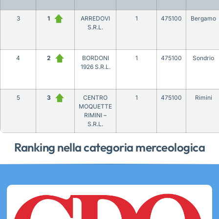
3
1
ARREDOVI
1
475100
Bergamo
S.R.L.
4
2
BORDONI
1
475100
Sondrio
1926 S.R.L.
5
3
CENTRO
1
475100
Rimini
MOQUETTE
RIMINI –
S.R.L.
Ranking nella categoria merceologica