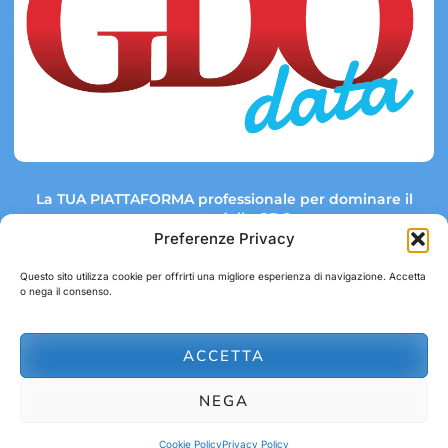
La TUA PIATTAFORMA professionale per dominare il
mercato della GDO.
Preferenze Privacy
Questo sito utilizza cookie per offrirti una migliore esperienza di navigazione. Accetta
o nega il consenso.
Link rapidi:
Contatti:
Tel: +39 051 082 8798
Mappa GDO
Trend Market
E-mail:
ACCETTA
abbonamenti@gdodata.it
Report GDO
NEGA
Privacy Policy
Cookie Policy
Cookie Policy
Privacy Policy