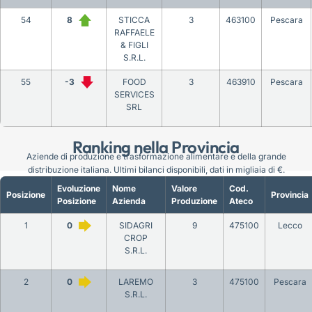
54
8
STICCA
3
463100
Pescara
RAFFAELE
& FIGLI
S.R.L.
55
-3
FOOD
3
463910
Pescara
SERVICES
SRL
Ranking nella Provincia
Aziende di produzione e trasformazione alimentare e della grande
distribuzione italiana. Ultimi bilanci disponibili, dati in migliaia di €.
Evoluzione
Nome
Valore
Cod.
Posizione
Provincia
Posizione
Azienda
Produzione
Ateco
1
0
SIDAGRI
9
475100
Lecco
CROP
S.R.L.
2
0
LAREMO
3
475100
Pescara
S.R.L.