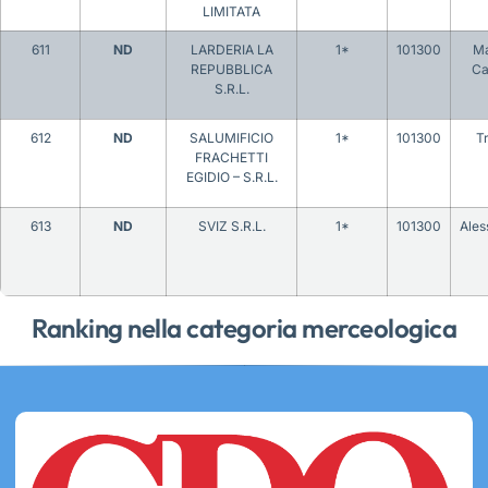
LIMITATA
611
ND
LARDERIA LA
1*
101300
Ma
REPUBBLICA
Ca
S.R.L.
612
ND
SALUMIFICIO
1*
101300
T
FRACHETTI
EGIDIO – S.R.L.
613
ND
SVIZ S.R.L.
1*
101300
Ales
Ranking nella categoria merceologica