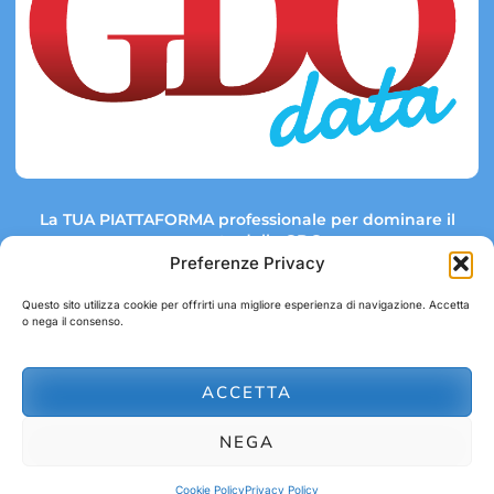
La TUA PIATTAFORMA professionale per dominare il
mercato della GDO.
Preferenze Privacy
Questo sito utilizza cookie per offrirti una migliore esperienza di navigazione. Accetta
o nega il consenso.
Link rapidi:
Contatti:
Tel: +39 051 082 8798
Mappa GDO
Trend Market
E-mail:
ACCETTA
abbonamenti@gdodata.it
Report GDO
NEGA
Privacy Policy
Cookie Policy
Cookie Policy
Privacy Policy