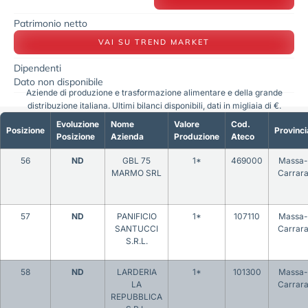
Patrimonio netto
VAI SU TREND MARKET
Dipendenti
Dato non disponibile
Aziende di produzione e trasformazione alimentare e della grande
distribuzione italiana. Ultimi bilanci disponibili, dati in migliaia di €.
Evoluzione
Nome
Valore
Cod.
Posizione
Provinci
Posizione
Azienda
Produzione
Ateco
56
ND
GBL 75
1*
469000
Massa-
MARMO SRL
Carrar
57
ND
PANIFICIO
1*
107110
Massa-
SANTUCCI
Carrar
S.R.L.
58
ND
LARDERIA
1*
101300
Massa-
LA
Carrar
REPUBBLICA