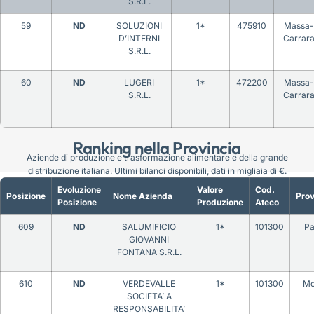
S.R.L.
59
ND
SOLUZIONI
1*
475910
Massa-
D’INTERNI
Carrar
S.R.L.
60
ND
LUGERI
1*
472200
Massa-
S.R.L.
Carrar
Ranking nella Provincia
Aziende di produzione e trasformazione alimentare e della grande
distribuzione italiana. Ultimi bilanci disponibili, dati in migliaia di €.
Evoluzione
Valore
Cod.
Posizione
Nome Azienda
Prov
Posizione
Produzione
Ateco
609
ND
SALUMIFICIO
1*
101300
Pa
GIOVANNI
FONTANA S.R.L.
610
ND
VERDEVALLE
1*
101300
Mo
SOCIETA’ A
RESPONSABILITA’