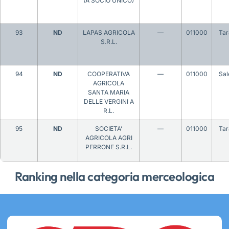
(A SOCIO UNICO)
93
ND
LAPAS AGRICOLA
—
011000
Tar
S.R.L.
94
ND
COOPERATIVA
—
011000
Sal
AGRICOLA
SANTA MARIA
DELLE VERGINI A
R.L.
95
ND
SOCIETA’
—
011000
Tar
AGRICOLA AGRI
PERRONE S.R.L.
Ranking nella categoria merceologica