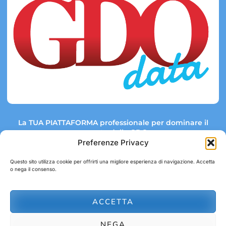
La TUA PIATTAFORMA professionale per dominare il
mercato della GDO.
Preferenze Privacy
Questo sito utilizza cookie per offrirti una migliore esperienza di navigazione. Accetta
o nega il consenso.
Link rapidi:
Contatti:
Tel: +39 051 082 8798
Mappa GDO
Trend Market
E-mail:
ACCETTA
abbonamenti@gdodata.it
Report GDO
NEGA