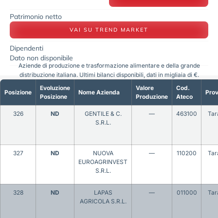
Patrimonio netto
VAI SU TREND MARKET
Dipendenti
Dato non disponibile
Aziende di produzione e trasformazione alimentare e della grande
distribuzione italiana. Ultimi bilanci disponibili, dati in migliaia di €.
Evoluzione
Valore
Cod.
Posizione
Nome Azienda
Prov
Posizione
Produzione
Ateco
326
ND
GENTILE & C.
—
463100
Tar
S.R.L.
327
ND
NUOVA
—
110200
Tar
EUROAGRINVEST
S.R.L.
328
ND
LAPAS
—
011000
Tar
AGRICOLA S.R.L.