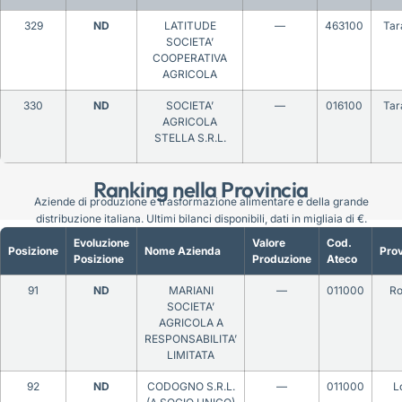
329
ND
LATITUDE
—
463100
Tar
SOCIETA’
COOPERATIVA
AGRICOLA
330
ND
SOCIETA’
—
016100
Tar
AGRICOLA
STELLA S.R.L.
Ranking nella Provincia
Aziende di produzione e trasformazione alimentare e della grande
distribuzione italiana. Ultimi bilanci disponibili, dati in migliaia di €.
Evoluzione
Valore
Cod.
Posizione
Nome Azienda
Prov
Posizione
Produzione
Ateco
91
ND
MARIANI
—
011000
R
SOCIETA’
AGRICOLA A
RESPONSABILITA’
LIMITATA
92
ND
CODOGNO S.R.L.
—
011000
L