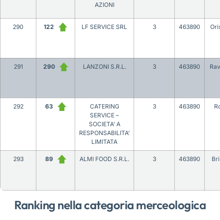
AZIONI
290
122
LF SERVICE SRL
3
463890
Ori
291
290
LANZONI S.R.L.
3
463890
Ra
292
63
CATERING
3
463890
R
SERVICE –
SOCIETA’ A
RESPONSABILITA’
LIMITATA
293
89
ALMI FOOD S.R.L.
3
463890
Bri
Ranking nella categoria merceologica