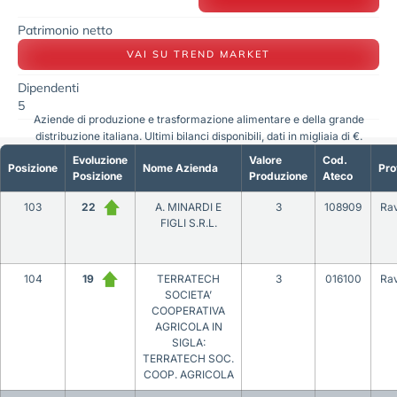
Patrimonio netto
VAI SU TREND MARKET
Dipendenti
5
Aziende di produzione e trasformazione alimentare e della grande
distribuzione italiana. Ultimi bilanci disponibili, dati in migliaia di €.
Evoluzione
Valore
Cod.
Posizione
Nome Azienda
Pro
Posizione
Produzione
Ateco
103
22
A. MINARDI E
3
108909
Ra
FIGLI S.R.L.
104
19
TERRATECH
3
016100
Ra
SOCIETA’
COOPERATIVA
AGRICOLA IN
SIGLA:
TERRATECH SOC.
COOP. AGRICOLA