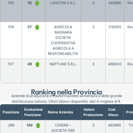
105
55
LANZONI S.R.L.
3
463890
Ra
106
37
AGRICOLA
3
016300
Ra
BAGNARA
SOCIETA’
COOPERATIVA
AGRICOLA A
RESPONSABILITA’
107
49
NEPTUNE S.R.L.
3
469000
Ra
Ranking nella Provincia
Aziende di produzione e trasformazione alimentare e della grande
distribuzione italiana. Ultimi bilanci disponibili, dati in migliaia di €.
Evoluzione
Valore
Cod.
Posizione
Nome Azienda
Pro
Posizione
Produzione
Ateco
289
149
CERERE –
3
463890
Tr
SOCIETA’ PER