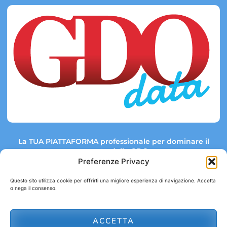
La TUA PIATTAFORMA professionale per dominare il
mercato della GDO.
Preferenze Privacy
Questo sito utilizza cookie per offrirti una migliore esperienza di navigazione. Accetta
o nega il consenso.
Link rapidi:
Contatti:
Tel: +39 051 082 8798
Mappa GDO
Trend Market
E-mail:
ACCETTA
abbonamenti@gdodata.it
Report GDO