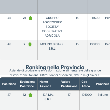
45
21
GRUPPO
15
011500
Per
AGRICOOPER
SOCIETA’
COOPERATIVA
AGRICOLA
46
2
MOLINO BIGAZZI
15
106100
Per
S.R.L.
Ranking nella Provincia
Aziende di produzione e trasformazione alimentare e della grande
distribuzione italiana. Ultimi bilanci disponibili, dati in migliaia di €.
Evoluzione
Nome
Valore
Cod.
Posizione
Provincia
Posizione
Azienda
Produzione
Ateco
27
12
DA.MA.
17
101000
Belluno
S.R.L.