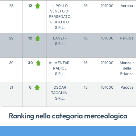
28
12
IL POLLO
16
101000
Verona
VENETO DI
PERSEGATO
GIULIO & C.
S.R.L.
29
12
LANZI –
16
101000
Perugia
S.R.L.
30
30
ALIMENTARI
16
101000
Monza e
RADICE
della
S.R.L.
Brianza
31
6
OSCAR
15
101000
Padova
TACCHINI
S.R.L.
Ranking nella categoria merceologica