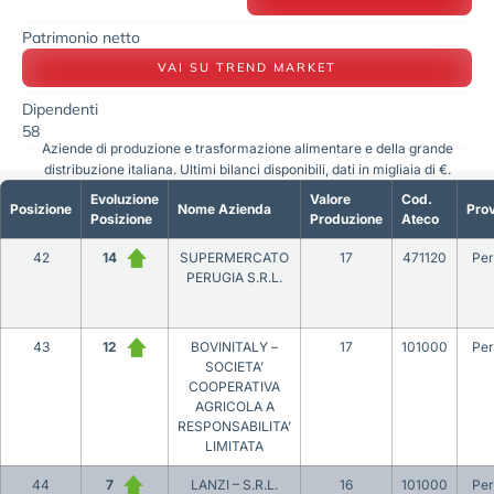
Patrimonio netto
VAI SU TREND MARKET
Dipendenti
58
Aziende di produzione e trasformazione alimentare e della grande
distribuzione italiana. Ultimi bilanci disponibili, dati in migliaia di €.
Evoluzione
Valore
Cod.
Posizione
Nome Azienda
Prov
Posizione
Produzione
Ateco
42
14
SUPERMERCATO
17
471120
Per
PERUGIA S.R.L.
43
12
BOVINITALY –
17
101000
Per
SOCIETA’
COOPERATIVA
AGRICOLA A
RESPONSABILITA’
LIMITATA
44
7
LANZI – S.R.L.
16
101000
Per