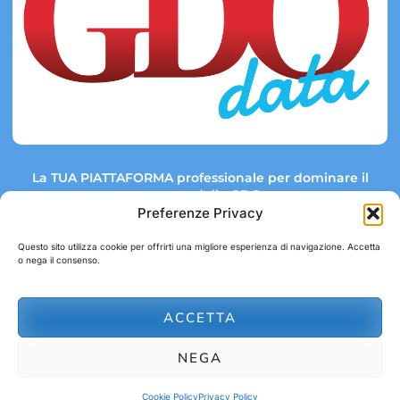
La TUA PIATTAFORMA professionale per dominare il
mercato della GDO.
Preferenze Privacy
Questo sito utilizza cookie per offrirti una migliore esperienza di navigazione. Accetta
o nega il consenso.
Link rapidi:
Contatti:
Tel: +39 051 082 8798
Mappa GDO
Trend Market
E-mail:
ACCETTA
abbonamenti@gdodata.it
Report GDO
NEGA
Privacy Policy
Cookie Policy
Cookie Policy
Privacy Policy