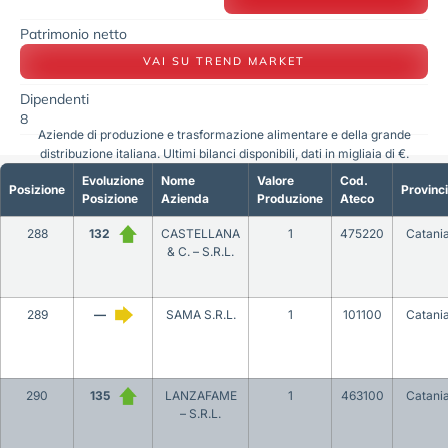
Patrimonio netto
VAI SU TREND MARKET
Dipendenti
8
Aziende di produzione e trasformazione alimentare e della grande
distribuzione italiana. Ultimi bilanci disponibili, dati in migliaia di €.
Evoluzione
Nome
Valore
Cod.
Posizione
Provinc
Posizione
Azienda
Produzione
Ateco
288
132
CASTELLANA
1
475220
Catani
& C. – S.R.L.
289
—
SAMA S.R.L.
1
101100
Catani
290
135
LANZAFAME
1
463100
Catani
– S.R.L.