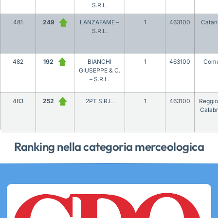
S.R.L.
481
249
LANZAFAME –
1
463100
Catan
S.R.L.
482
192
BIANCHI
1
463100
Com
GIUSEPPE & C.
– S.R.L.
483
252
2PT S.R.L.
1
463100
Reggio
Calabr
Ranking nella categoria merceologica