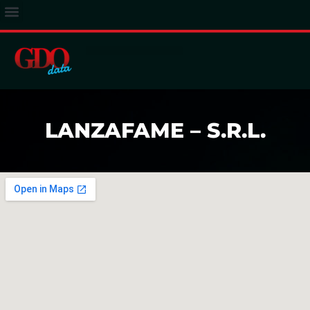
ACCESSO ABBONATI
LANZAFAME – S.R.L.