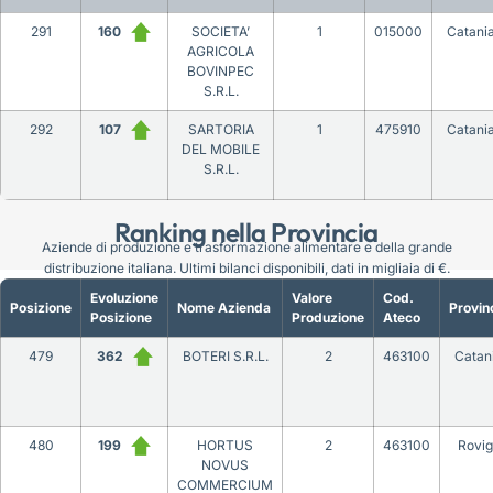
291
160
SOCIETA’
1
015000
Catani
AGRICOLA
BOVINPEC
S.R.L.
292
107
SARTORIA
1
475910
Catani
DEL MOBILE
S.R.L.
Ranking nella Provincia
Aziende di produzione e trasformazione alimentare e della grande
distribuzione italiana. Ultimi bilanci disponibili, dati in migliaia di €.
Evoluzione
Valore
Cod.
Posizione
Nome Azienda
Provin
Posizione
Produzione
Ateco
479
362
BOTERI S.R.L.
2
463100
Catan
480
199
HORTUS
2
463100
Rovig
NOVUS
COMMERCIUM