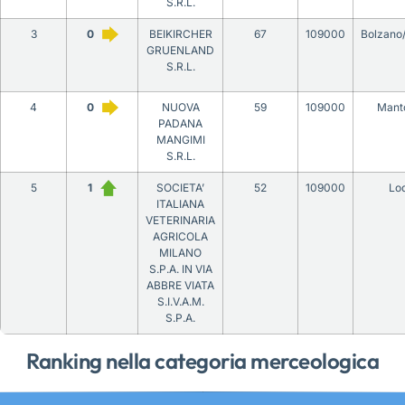
S.R.L.
3
0
BEIKIRCHER
67
109000
Bolzano
GRUENLAND
S.R.L.
4
0
NUOVA
59
109000
Mant
PADANA
MANGIMI
S.R.L.
5
1
SOCIETA’
52
109000
Lod
ITALIANA
VETERINARIA
AGRICOLA
MILANO
S.P.A. IN VIA
ABBRE VIATA
S.I.V.A.M.
S.P.A.
Ranking nella categoria merceologica