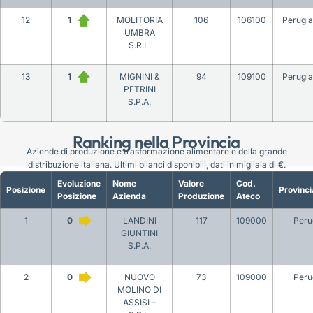
12
1
MOLITORIA
106
106100
Perugia
UMBRA
S.R.L.
13
1
MIGNINI &
94
109100
Perugia
PETRINI
S.P.A.
Ranking nella Provincia
Aziende di produzione e trasformazione alimentare e della grande
distribuzione italiana. Ultimi bilanci disponibili, dati in migliaia di €.
Evoluzione
Nome
Valore
Cod.
Posizione
Provinci
Posizione
Azienda
Produzione
Ateco
1
0
LANDINI
117
109000
Peru
GIUNTINI
S.P.A.
2
0
NUOVO
73
109000
Peru
MOLINO DI
ASSISI –