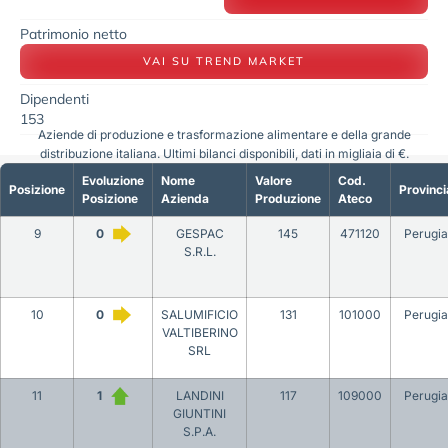
Patrimonio netto
VAI SU TREND MARKET
Dipendenti
153
Aziende di produzione e trasformazione alimentare e della grande
distribuzione italiana. Ultimi bilanci disponibili, dati in migliaia di €.
Evoluzione
Nome
Valore
Cod.
Posizione
Provinci
Posizione
Azienda
Produzione
Ateco
9
0
GESPAC
145
471120
Perugia
S.R.L.
10
0
SALUMIFICIO
131
101000
Perugia
VALTIBERINO
SRL
11
1
LANDINI
117
109000
Perugia
GIUNTINI
S.P.A.