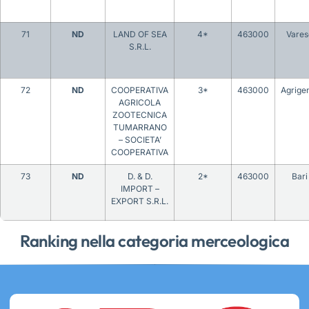
71
ND
LAND OF SEA
4*
463000
Vares
S.R.L.
72
ND
COOPERATIVA
3*
463000
Agrige
AGRICOLA
ZOOTECNICA
TUMARRANO
– SOCIETA’
COOPERATIVA
73
ND
D. & D.
2*
463000
Bari
IMPORT –
EXPORT S.R.L.
Ranking nella categoria merceologica