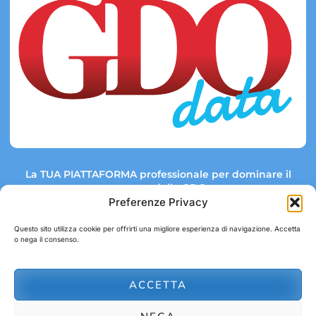
La TUA PIATTAFORMA professionale per dominare il
mercato della GDO.
Preferenze Privacy
Questo sito utilizza cookie per offrirti una migliore esperienza di navigazione. Accetta
o nega il consenso.
Link rapidi:
Contatti:
Tel: +39 051 082 8798
Mappa GDO
Trend Market
E-mail:
ACCETTA
abbonamenti@gdodata.it
Report GDO