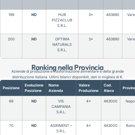
199
ND
HUB
3*
463890
Vare
PIZZACLUB
S.R.L.
200
ND
OPTIMA
3*
463890
Vare
NATURALS
S.R.L.
Ranking nella Provincia
Aziende di produzione e trasformazione alimentare e della grande
distribuzione italiana. Ultimi bilanci disponibili, dati in migliaia di €.
Evoluzione
Nome
Valore
Cod.
Posizione
Provin
Posizione
Azienda
Produzione
Ateco
69
ND
VIS
4*
463000
Napol
CAMPANIA
S.R.L.
70
ND
AGRIMENT –
4*
463000
Rom
S.R.L.