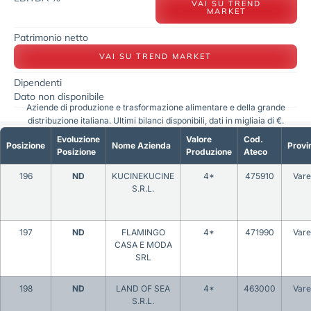
VAI SU TREND
MARKET
Patrimonio netto
VAI SU TREND MARKET
Dipendenti
Dato non disponibile
Aziende di produzione e trasformazione alimentare e della grande
distribuzione italiana. Ultimi bilanci disponibili, dati in migliaia di €.
Evoluzione
Valore
Cod.
Posizione
Nome Azienda
Provi
Posizione
Produzione
Ateco
196
ND
KUCINEKUCINE
4*
475910
Vare
S.R.L.
197
ND
FLAMINGO
4*
471990
Vare
CASA E MODA
SRL
198
ND
LAND OF SEA
4*
463000
Vare
S.R.L.