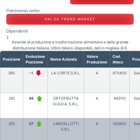
Patrimonio netto
VAI SU TREND MARKET
Dipendenti
1
Aziende di produzione e trasformazione alimentare e della grande
distribuzione italiana. Ultimi bilanci disponibili, dati in migliaia di €.
Evoluzione
Valore
Cod.
Posizione
Nome Azienda
Prov
Posizione
Produzione
Ateco
260
-1
LA CORTE S.R.L.
4
475400
Sal
261
46
ORTOFRUTTA
4
463110
Sal
GI.A.D.A. S.R.L.
262
57
LANCELLOTTI
4
463920
Sal
S.R.L.