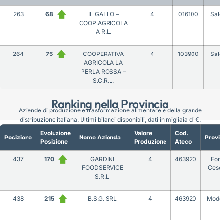
263
68
IL GALLO –
4
016100
Sal
COOP.AGRICOLA
A R.L.
264
75
COOPERATIVA
4
103900
Sal
AGRICOLA LA
PERLA ROSSA –
S.C.R.L.
Ranking nella Provincia
Aziende di produzione e trasformazione alimentare e della grande
distribuzione italiana. Ultimi bilanci disponibili, dati in migliaia di €.
Evoluzione
Valore
Cod.
Posizione
Nome Azienda
Provi
Posizione
Produzione
Ateco
437
170
GARDINI
4
463920
For
FOODSERVICE
Ces
S.R.L.
438
215
B.S.G. SRL
4
463920
Mod