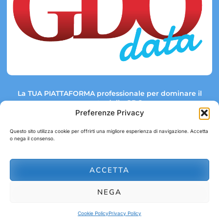
La TUA PIATTAFORMA professionale per dominare il
mercato della GDO.
Preferenze Privacy
Questo sito utilizza cookie per offrirti una migliore esperienza di navigazione. Accetta
o nega il consenso.
Link rapidi:
Contatti:
Tel: +39 051 082 8798
Mappa GDO
Trend Market
E-mail:
ACCETTA
abbonamenti@gdodata.it
Report GDO
NEGA
Privacy Policy
Cookie Policy
Cookie Policy
Privacy Policy
© 2026 GDOData.it - PR Italia Edizioni srl - P.Iva: 03044390353