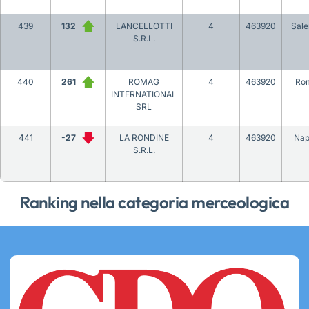
439
132
LANCELLOTTI
4
463920
Sale
S.R.L.
440
261
ROMAG
4
463920
Ro
INTERNATIONAL
SRL
441
-27
LA RONDINE
4
463920
Nap
S.R.L.
Ranking nella categoria merceologica