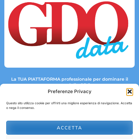
La TUA PIATTAFORMA professionale per dominare il
mercato della GDO.
Preferenze Privacy
Questo sito utilizza cookie per offrirti una migliore esperienza di navigazione. Accetta
o nega il consenso.
Link rapidi:
Contatti:
Tel: +39 051 082 8798
Mappa GDO
Trend Market
E-mail:
ACCETTA
abbonamenti@gdodata.it
Report GDO