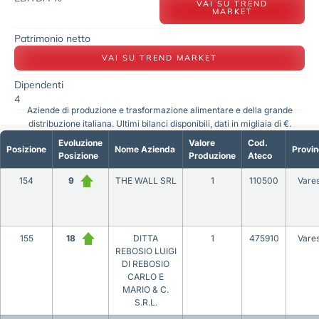
VAI SU TREND
MARKET
Patrimonio netto
VAI SU TREND MARKET
Dipendenti
4
Aziende di produzione e trasformazione alimentare e della grande
distribuzione italiana. Ultimi bilanci disponibili, dati in migliaia di €.
Evoluzione
Valore
Cod.
Posizione
Nome Azienda
Provin
Posizione
Produzione
Ateco
154
9
THE WALL SRL
1
110500
Vare
155
18
DITTA
1
475910
Vare
REBOSIO LUIGI
DI REBOSIO
CARLO E
MARIO & C.
S.R.L.