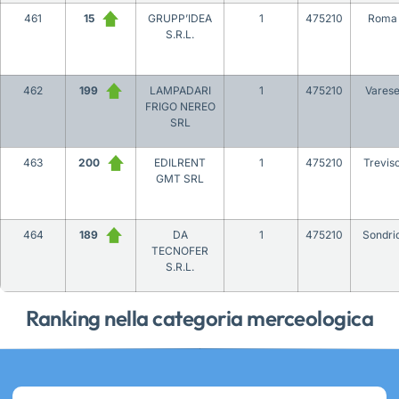
461
15
GRUPP’IDEA
1
475210
Roma
S.R.L.
462
199
LAMPADARI
1
475210
Vares
FRIGO NEREO
SRL
463
200
EDILRENT
1
475210
Trevis
GMT SRL
464
189
DA
1
475210
Sondri
TECNOFER
S.R.L.
Ranking nella categoria merceologica