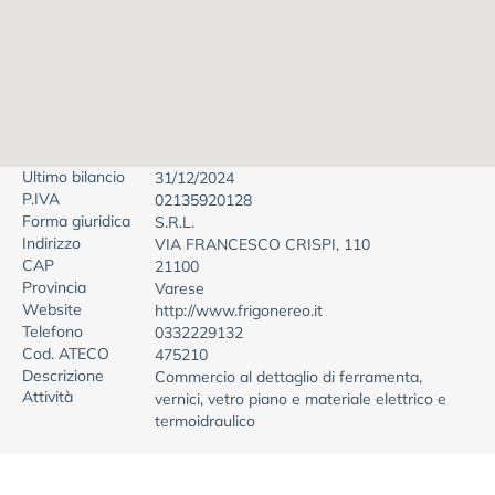
Ultimo bilancio
31/12/2024
P.IVA
02135920128
Forma giuridica
S.R.L.
Indirizzo
VIA FRANCESCO CRISPI, 110
CAP
21100
Provincia
Varese
Website
http://www.frigonereo.it
Telefono
0332229132
Cod. ATECO
475210
Descrizione
Commercio al dettaglio di ferramenta,
Attività
vernici, vetro piano e materiale elettrico e
termoidraulico