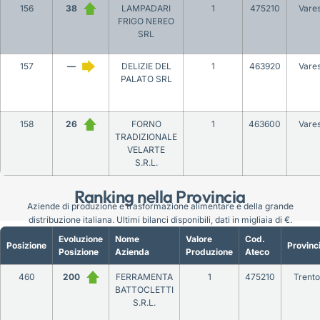
156
38
LAMPADARI
1
475210
Vare
FRIGO NEREO
SRL
157
—
DELIZIE DEL
1
463920
Vare
PALATO SRL
158
26
FORNO
1
463600
Vare
TRADIZIONALE
VELARTE
S.R.L.
Ranking nella Provincia
Aziende di produzione e trasformazione alimentare e della grande
distribuzione italiana. Ultimi bilanci disponibili, dati in migliaia di €.
Evoluzione
Nome
Valore
Cod.
Posizione
Provinc
Posizione
Azienda
Produzione
Ateco
460
200
FERRAMENTA
1
475210
Trento
BATTOCLETTI
S.R.L.