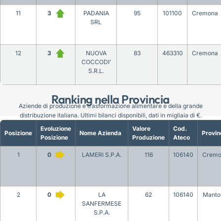
11
3
PADANIA
95
101100
Cremona
SRL
12
3
NUOVA
83
463310
Cremona
COCCODI’
S.R.L.
Ranking nella Provincia
Aziende di produzione e trasformazione alimentare e della grande
distribuzione italiana. Ultimi bilanci disponibili, dati in migliaia di €.
Evoluzione
Valore
Cod.
Posizione
Nome Azienda
Provin
Posizione
Produzione
Ateco
1
0
LAMERI S.P.A.
116
106140
Cremo
2
0
LA
62
106140
Manto
SANFERMESE
S.P.A.