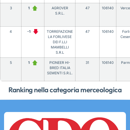
3
1
AGROVER
47
106140
Vercel
S.R.L.
4
-1
TORREFAZIONE
47
106140
Forlì
LA FORLIVESE
Cese
DEI F.LLI
MAMBELLI
S.R.L
5
1
PIONEER HI-
31
106140
Parm
BRED ITALIA
SEMENTI S.R.L.
Ranking nella categoria merceologica