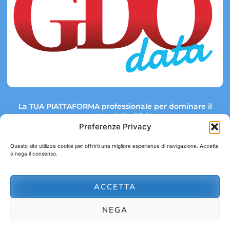
La TUA PIATTAFORMA professionale per dominare il
mercato della GDO.
Preferenze Privacy
Questo sito utilizza cookie per offrirti una migliore esperienza di navigazione. Accetta
o nega il consenso.
Link rapidi:
Contatti:
Tel: +39 051 082 8798
Mappa GDO
Trend Market
E-mail:
ACCETTA
abbonamenti@gdodata.it
Report GDO
NEGA
Privacy Policy
Cookie Policy