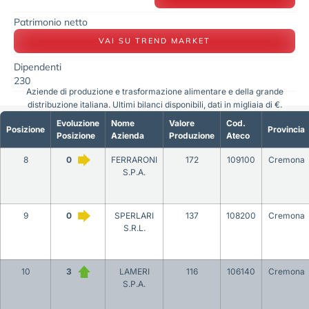
Patrimonio netto
VAI SU TREND MARKET
Dipendenti
230
Aziende di produzione e trasformazione alimentare e della grande
distribuzione italiana. Ultimi bilanci disponibili, dati in migliaia di €.
Evoluzione
Nome
Valore
Cod.
Posizione
Provincia
Posizione
Azienda
Produzione
Ateco
8
0
FERRARONI
172
109100
Cremona
S.P.A.
9
0
SPERLARI
137
108200
Cremona
S.R.L.
10
3
LAMERI
116
106140
Cremona
S.P.A.