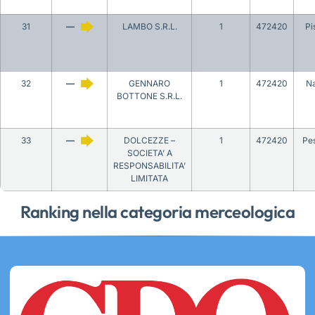
31
—
LAMBO S.R.L.
1
472420
Pi
32
—
GENNARO
1
472420
Na
BOTTONE S.R.L.
33
—
DOLCEZZE –
1
472420
Pe
SOCIETA’ A
RESPONSABILITA’
LIMITATA
Ranking nella categoria merceologica