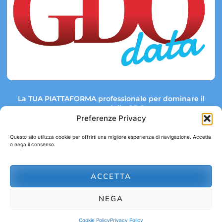
La TUA PIATTAFORMA professionale per dominare il
mercato della GDO.
Preferenze Privacy
Questo sito utilizza cookie per offrirti una migliore esperienza di navigazione. Accetta
o nega il consenso.
Link rapidi:
Contatti:
Tel: +39 051 082 8798
Mappa GDO
Trend Market
E-mail:
ACCETTA
abbonamenti@gdodata.it
Report GDO
NEGA
Privacy Policy
Cookie Policy
Cookie Policy
Privacy Policy