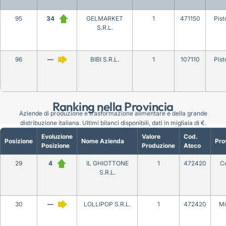
95
34
GELMARKET
1
471150
Pist
S.R.L.
96
—
BIBI S.R.L.
1
107110
Pist
Ranking nella Provincia
Aziende di produzione e trasformazione alimentare e della grande
distribuzione italiana. Ultimi bilanci disponibili, dati in migliaia di €.
Evoluzione
Valore
Cod.
Posizione
Nome Azienda
Pro
Posizione
Produzione
Ateco
29
4
IL GHIOTTONE
1
472420
C
S.R.L.
30
—
LOLLIPOP S.R.L.
1
472420
Mi