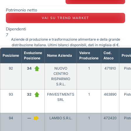
Patrimonio netto
VAI SU TREND MARKET
Dipendenti
7
Aziende di produzione e trasformazione alimentare e della grande
distribuzione italiana. Ultimi bilanci disponibili, dati in migliaia di €.
Evoluzione
Valore
Cod.
Posizione
Nome Azienda
Provi
Posizione
Produzione
Ateco
92
34
NUOVO
1
471910
Pist
CENTRO
RISPARMIO
S.R.L.
93
32
FINVESTMENTS
1
463890
Pist
SRL
94
—
LAMBO S.R.L.
1
472420
Pist