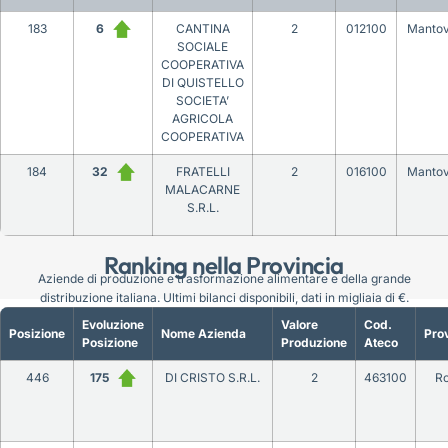
183
6
CANTINA
2
012100
Manto
SOCIALE
COOPERATIVA
DI QUISTELLO
SOCIETA’
AGRICOLA
COOPERATIVA
184
32
FRATELLI
2
016100
Manto
MALACARNE
S.R.L.
Ranking nella Provincia
Aziende di produzione e trasformazione alimentare e della grande
distribuzione italiana. Ultimi bilanci disponibili, dati in migliaia di €.
Evoluzione
Valore
Cod.
Posizione
Nome Azienda
Prov
Posizione
Produzione
Ateco
446
175
DI CRISTO S.R.L.
2
463100
R