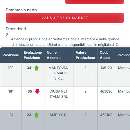
Patrimonio netto
VAI SU TREND MARKET
Dipendenti
2
Aziende di produzione e trasformazione alimentare e della grande
distribuzione italiana. Ultimi bilanci disponibili, dati in migliaia di €.
Evoluzione
Nome
Valore
Cod.
Posizione
Provinc
Posizione
Azienda
Produzione
Ateco
180
34
MANTOVANI
2
105120
Manto
FORMAGGI
S.R.L.
181
-35
DIUSA PET
2
463890
Manto
ITALIA SRL
182
23
LAMBO S.R.L.
2
463100
Manto