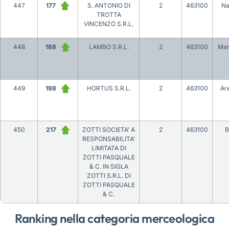
447
177
S. ANTONIO DI
2
463100
Na
TROTTA
VINCENZO S.R.L.
448
188
LAMBO S.R.L.
2
463100
Man
449
198
HORTUS S.R.L.
2
463100
Ar
450
217
ZOTTI SOCIETA’ A
2
463100
B
RESPONSABILITA’
LIMITATA DI
ZOTTI PASQUALE
& C. IN SIGLA
ZOTTI S.R.L. DI
ZOTTI PASQUALE
& C.
Ranking nella categoria merceologica