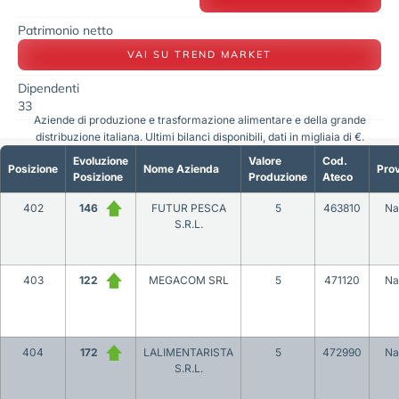
Patrimonio netto
VAI SU TREND MARKET
Dipendenti
33
Aziende di produzione e trasformazione alimentare e della grande
distribuzione italiana. Ultimi bilanci disponibili, dati in migliaia di €.
Evoluzione
Valore
Cod.
Posizione
Nome Azienda
Prov
Posizione
Produzione
Ateco
402
146
FUTUR PESCA
5
463810
Na
S.R.L.
403
122
MEGACOM SRL
5
471120
Na
404
172
LALIMENTARISTA
5
472990
Na
S.R.L.