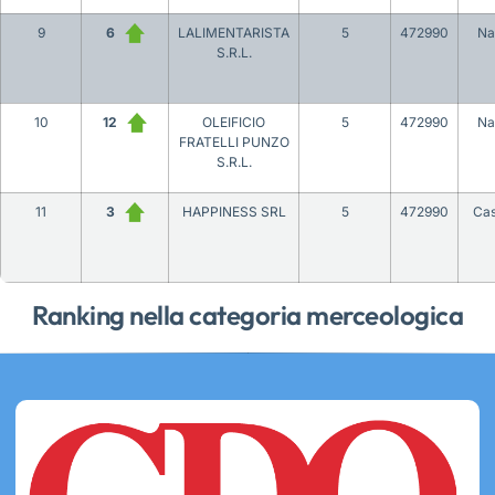
9
6
LALIMENTARISTA
5
472990
Na
S.R.L.
10
12
OLEIFICIO
5
472990
Na
FRATELLI PUNZO
S.R.L.
11
3
HAPPINESS SRL
5
472990
Cas
Ranking nella categoria merceologica