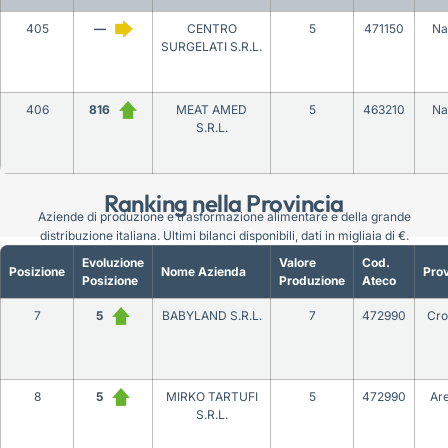
405
—
CENTRO
5
471150
Na
SURGELATI S.R.L.
406
816
MEAT AMED
5
463210
Na
S.R.L.
Ranking nella Provincia
Aziende di produzione e trasformazione alimentare e della grande
distribuzione italiana. Ultimi bilanci disponibili, dati in migliaia di €.
Evoluzione
Valore
Cod.
Posizione
Nome Azienda
Prov
Posizione
Produzione
Ateco
7
5
BABYLAND S.R.L.
7
472990
Cro
8
5
MIRKO TARTUFI
5
472990
Ar
S.R.L.