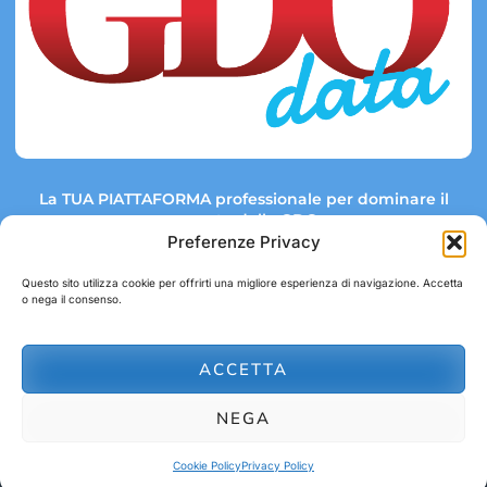
La TUA PIATTAFORMA professionale per dominare il
mercato della GDO.
Preferenze Privacy
Questo sito utilizza cookie per offrirti una migliore esperienza di navigazione. Accetta
o nega il consenso.
Link rapidi:
Contatti:
Tel: +39 051 082 8798
Mappa GDO
Trend Market
E-mail:
ACCETTA
abbonamenti@gdodata.it
Report GDO
NEGA
Privacy Policy
Cookie Policy
Cookie Policy
Privacy Policy
© 2026 GDOData.it - PR Italia Edizioni srl - P.Iva: 03044390353