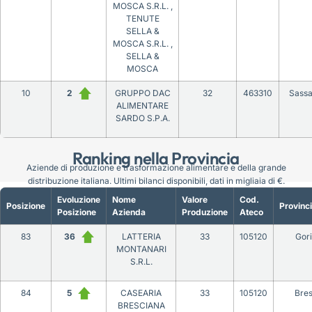
MOSCA S.R.L. ,
TENUTE
SELLA &
MOSCA S.R.L. ,
SELLA &
MOSCA
10
2
GRUPPO DAC
32
463310
Sassa
ALIMENTARE
SARDO S.P.A.
Ranking nella Provincia
Aziende di produzione e trasformazione alimentare e della grande
distribuzione italiana. Ultimi bilanci disponibili, dati in migliaia di €.
Evoluzione
Nome
Valore
Cod.
Posizione
Provinc
Posizione
Azienda
Produzione
Ateco
83
36
LATTERIA
33
105120
Gori
MONTANARI
S.R.L.
84
5
CASEARIA
33
105120
Bres
BRESCIANA