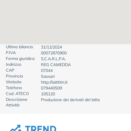
Ultimo bilancio
31/12/2024
P.IVA
00072870900
Forma giuridica
S.C.A.R.L.P.A.
Indirizzo
REG CAMEDDA
CAP
07044
Provincia
Sassari
Website
http://laitittiri.it
Telefono
079440509
Cod. ATECO
105120
Descrizione
Produzione dei derivati del latte
Attività