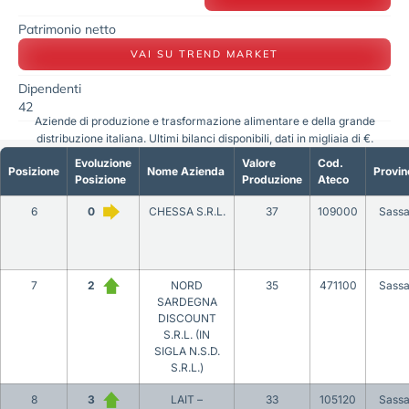
Patrimonio netto
VAI SU TREND MARKET
Dipendenti
42
Aziende di produzione e trasformazione alimentare e della grande
distribuzione italiana. Ultimi bilanci disponibili, dati in migliaia di €.
Evoluzione
Valore
Cod.
Posizione
Nome Azienda
Provin
Posizione
Produzione
Ateco
6
0
CHESSA S.R.L.
37
109000
Sassa
7
2
NORD
35
471100
Sassa
SARDEGNA
DISCOUNT
S.R.L. (IN
SIGLA N.S.D.
S.R.L.)
8
3
LAIT –
33
105120
Sassa