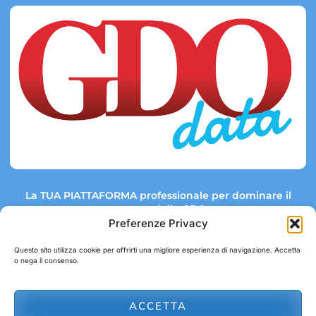
La TUA PIATTAFORMA professionale per dominare il
mercato della GDO.
Preferenze Privacy
Questo sito utilizza cookie per offrirti una migliore esperienza di navigazione. Accetta
o nega il consenso.
Link rapidi:
Contatti:
Tel: +39 051 082 8798
Mappa GDO
Trend Market
E-mail:
ACCETTA
abbonamenti@gdodata.it
Report GDO