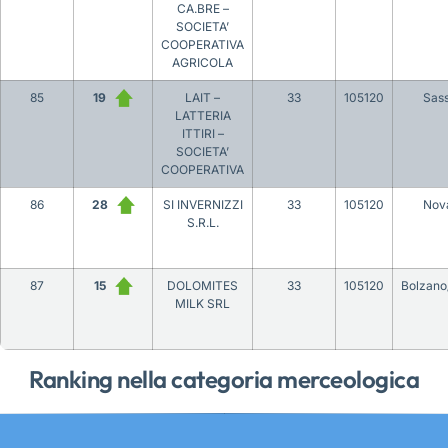
CA.BRE –
SOCIETA’
COOPERATIVA
AGRICOLA
85
19
LAIT –
33
105120
Sass
LATTERIA
ITTIRI –
SOCIETA’
COOPERATIVA
86
28
SI INVERNIZZI
33
105120
Nov
S.R.L.
87
15
DOLOMITES
33
105120
Bolzano
MILK SRL
Ranking nella categoria merceologica