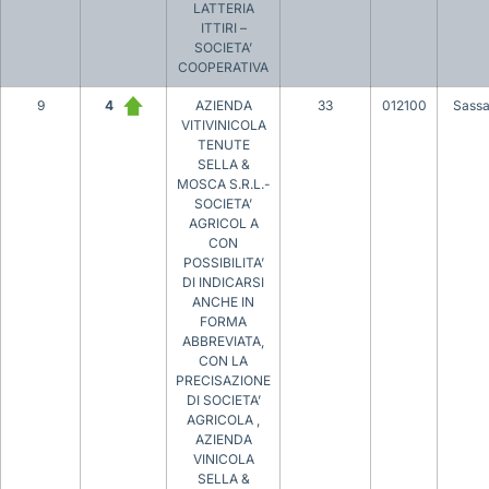
LATTERIA
ITTIRI –
SOCIETA’
COOPERATIVA
9
4
AZIENDA
33
012100
Sassa
VITIVINICOLA
TENUTE
SELLA &
MOSCA S.R.L.-
SOCIETA’
AGRICOL A
CON
POSSIBILITA’
DI INDICARSI
ANCHE IN
FORMA
ABBREVIATA,
CON LA
PRECISAZIONE
DI SOCIETA’
AGRICOLA ,
AZIENDA
VINICOLA
SELLA &