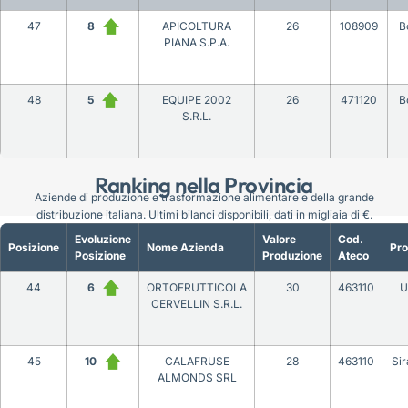
47
8
APICOLTURA
26
108909
B
PIANA S.P.A.
48
5
EQUIPE 2002
26
471120
B
S.R.L.
Ranking nella Provincia
Aziende di produzione e trasformazione alimentare e della grande
distribuzione italiana. Ultimi bilanci disponibili, dati in migliaia di €.
Evoluzione
Valore
Cod.
Posizione
Nome Azienda
Pro
Posizione
Produzione
Ateco
44
6
ORTOFRUTTICOLA
30
463110
U
CERVELLIN S.R.L.
45
10
CALAFRUSE
28
463110
Si
ALMONDS SRL