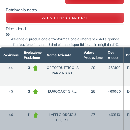
Patrimonio netto
VAI SU TREND MARKET
Dipendenti
68
Aziende di produzione e trasformazione alimentare e della grande
distribuzione italiana. Ultimi bilanci disponibili, dati in migliaia di €.
Evoluzione
Valore
Cod.
Posizione
Nome Azienda
Pr
Posizione
Produzione
Ateco
44
3
ORTOFRUTTICOLA
29
463100
B
PARMA S.R.L.
45
3
EUROCART S.R.L.
28
469000
B
46
11
LAFFI GIORGIO &
27
463110
B
C. S.R.L.