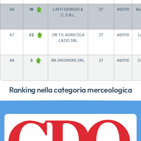
46
19
LAFFI GIORGIO &
27
463110
Bo
C. S.R.L.
47
22
OR.TO. AGRICOLA
27
463110
L
LAZIO SRL
48
3
RK GROWERS SRL
27
463110
C
Ranking nella categoria merceologica