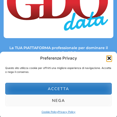
La TUA PIATTAFORMA professionale per dominare il
mercato della GDO.
Preferenze Privacy
Questo sito utilizza cookie per offrirti una migliore esperienza di navigazione. Accetta
o nega il consenso.
Link rapidi:
Contatti:
Tel: +39 051 082 8798
Mappa GDO
Trend Market
E-mail:
ACCETTA
abbonamenti@gdodata.it
Report GDO
NEGA
Privacy Policy
Cookie Policy
Cookie Policy
Privacy Policy
© 2026 GDOData.it - PR Italia Edizioni srl - P.Iva: 03044390353