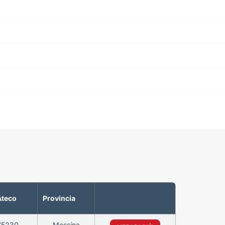
Ateco
Provincia
75230
Messina