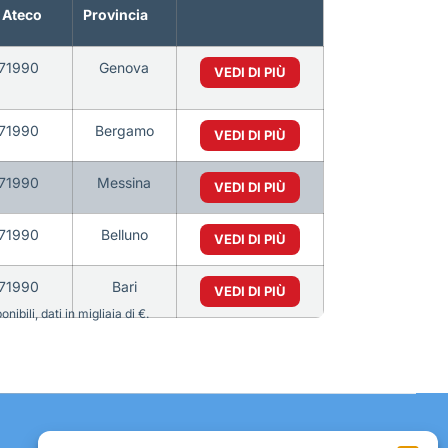
 Ateco
Provincia
71990
Genova
VEDI DI PIÙ
71990
Bergamo
VEDI DI PIÙ
71990
Messina
VEDI DI PIÙ
71990
Belluno
VEDI DI PIÙ
71990
Bari
VEDI DI PIÙ
bili, dati in migliaia di €.