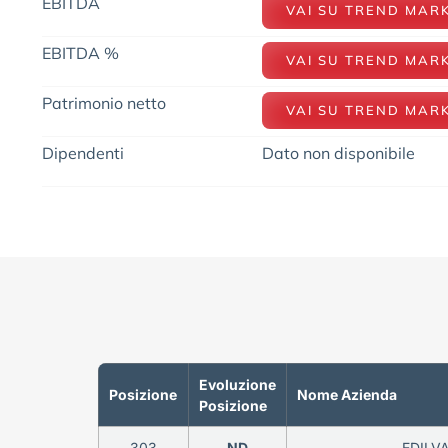
EBITDA
VAI SU TREND MAR
EBITDA %
VAI SU TREND MAR
Patrimonio netto
VAI SU TREND MAR
Dipendenti
Dato non disponibile
Evoluzione
Posizione
Nome Azienda
Posizione
303
ND
EDILVA