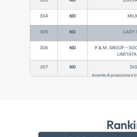
304
ND
MILM
305
ND
LADY S
306
ND
P.& M. GROUP – SOC
LIMITATA
307
ND
DIG
Aziende di produzione e tra
Ranki