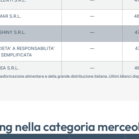
AR S.R.L.
—
4
HINY S.R.L.
—
4
IETA’ A RESPONSABILITA’
—
4
 SEMPLIFICATA
EA S.R.L.
—
4
sformazione alimentare e della grande distribuzione italiana. Ultimi bilanci disponi
ng nella categoria merceo