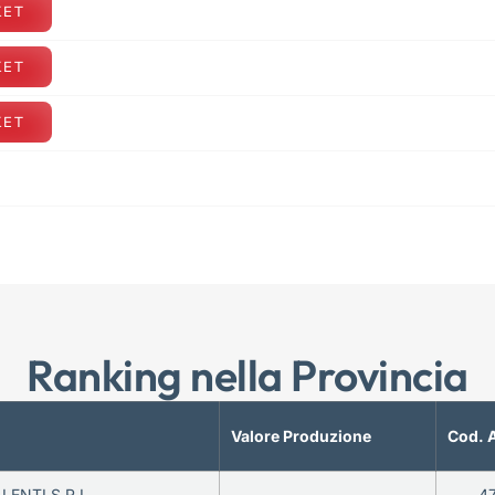
KET
KET
KET
Ranking nella Provincia
Valore Produzione
Cod. 
LENTI S.R.L.
—
4