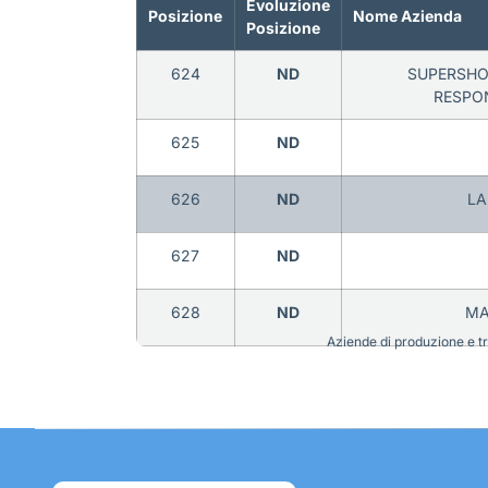
Evoluzione
Posizione
Nome Azienda
Posizione
624
ND
SUPERSHOP
RESPON
625
ND
626
ND
LA
627
ND
628
ND
MA
Aziende di produzione e tra