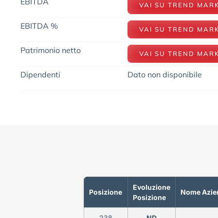
EBITDA
VAI SU TREND MAR
EBITDA %
VAI SU TREND MAR
Patrimonio netto
VAI SU TREND MAR
Dipendenti
Dato non disponibile
Evoluzione
Posizione
Nome Azie
Posizione
238
ND