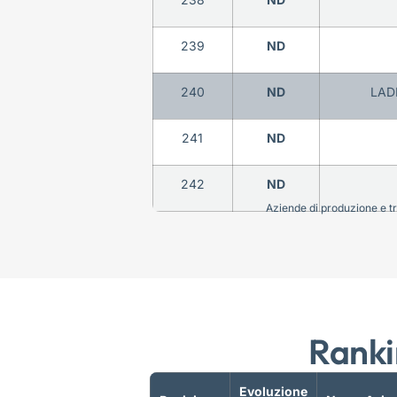
239
ND
240
ND
LAD
241
ND
242
ND
Aziende di produzione e tra
Ranki
Evoluzione