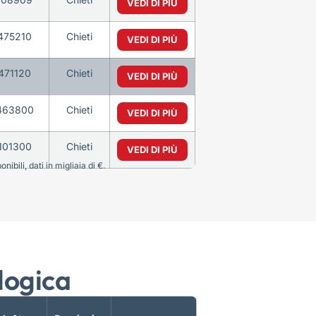
VEDI DI PIÙ
475210
Chieti
VEDI DI PIÙ
471120
Chieti
VEDI DI PIÙ
463800
Chieti
VEDI DI PIÙ
101300
Chieti
VEDI DI PIÙ
bili, dati in migliaia di €.
logica