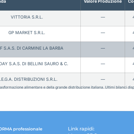
nda
Valore Produzione
Co
VITTORIA S.R.L.
—
GP MARKET S.R.L.
—
F S.A.S. DI CARMINE LA BARBA
—
AY S.A.S. DI BELLINI SAURO & C.
—
.E.G.A. DISTRIBUZIONI S.R.L.
—
sformazione alimentare e della grande distribuzione italiana. Ultimi bilanci disponi
Link rapidi:
ORMA professionale