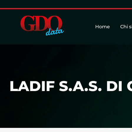
Home
Chi 
LADIF S.A.S. D