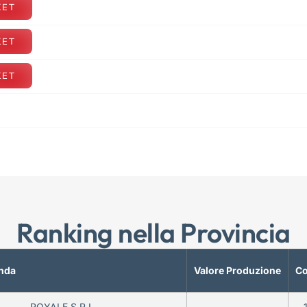
KET
KET
KET
Ranking nella Provincia
nda
Valore Produzione
Co
ROYALE S.R.L.
—