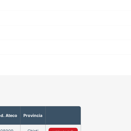
d. Ateco
Provincia
108909
Chieti