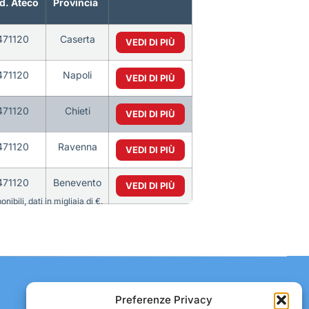
d. Ateco
Provincia
471120
Caserta
VEDI DI PIÙ
471120
Napoli
VEDI DI PIÙ
471120
Chieti
VEDI DI PIÙ
471120
Ravenna
VEDI DI PIÙ
471120
Benevento
VEDI DI PIÙ
bili, dati in migliaia di €.
Contatti:
Preferenze Privacy