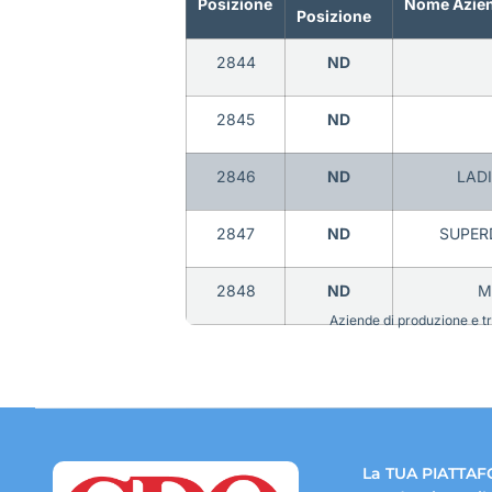
Posizione
Nome Azie
Posizione
2844
ND
2845
ND
2846
ND
LADI
2847
ND
SUPERD
2848
ND
M
Aziende di produzione e tra
La TUA PIATTAF