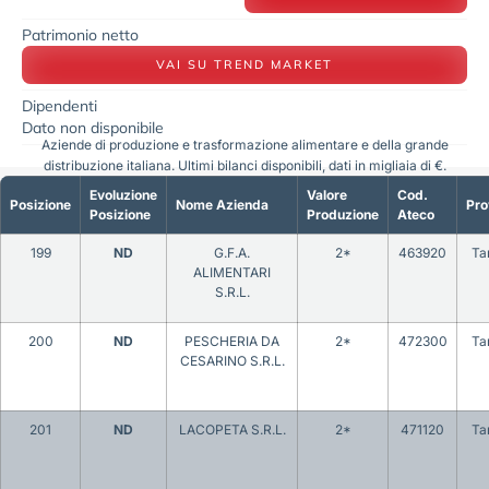
Patrimonio netto
VAI SU TREND MARKET
Dipendenti
Dato non disponibile
Aziende di produzione e trasformazione alimentare e della grande
distribuzione italiana. Ultimi bilanci disponibili, dati in migliaia di €.
Evoluzione
Valore
Cod.
Posizione
Nome Azienda
Pro
Posizione
Produzione
Ateco
199
ND
G.F.A.
2*
463920
Ta
ALIMENTARI
S.R.L.
200
ND
PESCHERIA DA
2*
472300
Ta
CESARINO S.R.L.
201
ND
LACOPETA S.R.L.
2*
471120
Ta