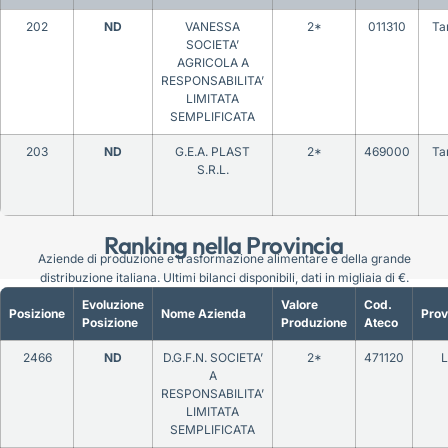
202
ND
VANESSA
2*
011310
Ta
SOCIETA’
AGRICOLA A
RESPONSABILITA’
LIMITATA
SEMPLIFICATA
203
ND
G.E.A. PLAST
2*
469000
Ta
S.R.L.
Ranking nella Provincia
Aziende di produzione e trasformazione alimentare e della grande
distribuzione italiana. Ultimi bilanci disponibili, dati in migliaia di €.
Evoluzione
Valore
Cod.
Posizione
Nome Azienda
Prov
Posizione
Produzione
Ateco
2466
ND
D.G.F.N. SOCIETA’
2*
471120
L
A
RESPONSABILITA’
LIMITATA
SEMPLIFICATA