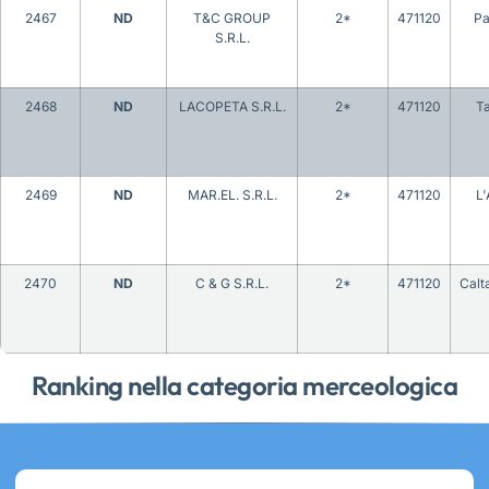
2467
ND
T&C GROUP
2*
471120
Pa
S.R.L.
2468
ND
LACOPETA S.R.L.
2*
471120
T
2469
ND
MAR.EL. S.R.L.
2*
471120
L'
2470
ND
C & G S.R.L.
2*
471120
Calt
Ranking nella categoria merceologica