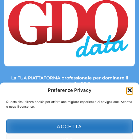
La TUA PIATTAFORMA professionale per dominare il
mercato della GDO.
Preferenze Privacy
Questo sito utilizza cookie per offrirti una migliore esperienza di navigazione. Accetta
o nega il consenso.
Link rapidi:
Contatti:
Tel: +39 051 082 8798
Mappa GDO
Trend Market
E-mail:
ACCETTA
abbonamenti@gdodata.it
Report GDO