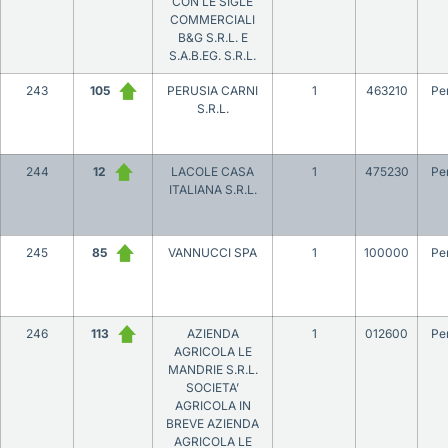
CON LE SIGLE
COMMERCIALI
B&G S.R.L. E
S.A.B.EG. S.R.L.
243
105
PERUSIA CARNI
1
463210
Pe
S.R.L.
244
12
LACOLE CASA
1
475230
Pe
ITALIANA S.R.L.
245
85
VANNUCCI SPA
1
100000
Pe
246
113
AZIENDA
1
012600
Pe
AGRICOLA LE
MANDRIE S.R.L.
SOCIETA’
AGRICOLA IN
BREVE AZIENDA
AGRICOLA LE