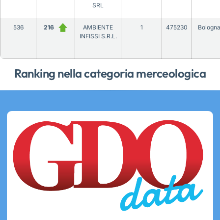
SRL
536
216
AMBIENTE
1
475230
Bologn
INFISSI S.R.L.
Ranking nella categoria merceologica