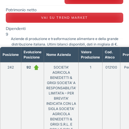
Patrimonio netto
VAI SU TREND MARKET
Dipendenti
9
Aziende di produzione e trasformazione alimentare e della grande
distribuzione italiana. Ultimi bilanci disponibili, dati in migliaia di €.
Evoluzione
Valore
Cod.
Posizione
Nome Azienda
Pro
Posizione
Produzione
Ateco
242
92
SOCIETA’
1
012100
Pe
AGRICOLA
BENEDETTI &
GRIGI SOCIETA’ A
RESPONSABILITA’
LIMITATA – PER
BREVITA’
INDICATA CON LA
SIGLA SOCIETA’
AGRICOLA
BENEDETTI &
GRIGI S.R.L. E