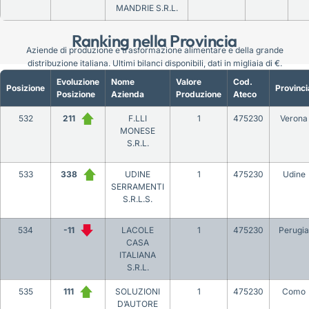
MANDRIE S.R.L.
Ranking nella Provincia
Aziende di produzione e trasformazione alimentare e della grande
distribuzione italiana. Ultimi bilanci disponibili, dati in migliaia di €.
Evoluzione
Nome
Valore
Cod.
Posizione
Provinci
Posizione
Azienda
Produzione
Ateco
532
211
F.LLI
1
475230
Verona
MONESE
S.R.L.
533
338
UDINE
1
475230
Udine
SERRAMENTI
S.R.L.S.
534
-11
LACOLE
1
475230
Perugia
CASA
ITALIANA
S.R.L.
535
111
SOLUZIONI
1
475230
Como
D’AUTORE