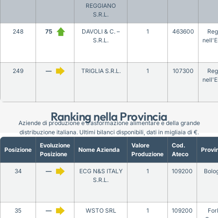
REGGIANO
S.R.L.
248
75
DAVOLI & C. –
1
463600
Reg
S.R.L.
nell'E
249
—
TRIGLIA S.R.L.
1
107300
Reg
nell'E
Ranking nella Provincia
Aziende di produzione e trasformazione alimentare e della grande
distribuzione italiana. Ultimi bilanci disponibili, dati in migliaia di €.
Evoluzione
Valore
Cod.
Posizione
Nome Azienda
Provi
Posizione
Produzione
Ateco
34
—
ECG N&S ITALY
1
109200
Bolo
S.R.L.
35
—
WSTO SRL
1
109200
Forl