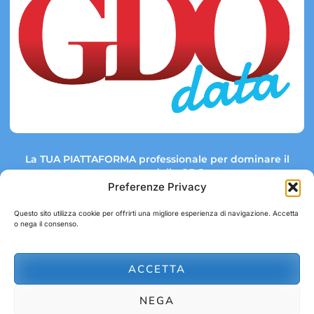
La TUA PIATTAFORMA professionale per dominare il
mercato della GDO.
Preferenze Privacy
Questo sito utilizza cookie per offrirti una migliore esperienza di navigazione. Accetta
o nega il consenso.
Link rapidi:
Contatti:
Tel: +39 051 082 8798
Mappa GDO
Trend Market
E-mail:
ACCETTA
abbonamenti@gdodata.it
Report GDO
NEGA