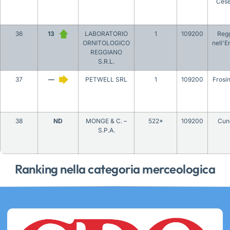
Ces
36
13
LABORATORIO
1
109200
Reg
ORNITOLOGICO
nell'E
REGGIANO
S.R.L.
37
—
PETWELL SRL
1
109200
Frosi
38
ND
MONGE & C. –
522*
109200
Cun
S.P.A.
Ranking nella categoria merceologica