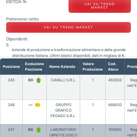
EBITDA %
VAI SU TREND
MARKET
Patrimonio netto
VAI SU TREND MARKET
Dipendenti
5
Aziende di produzione e trasformazione alimentare e della grande
distribuzione italiana. Ultimi bilanci disponibili, dati in migliaia di €.
Evoluzione
Valore
Cod.
Posizione
Nome Azienda
Provi
Posizione
Produzione
Ateco
245
60
CAVALLI S.R.L.
1
463500
Reg
nell'E
246
—
GRUPPO
1
469000
Reg
GRAFICO
nell'E
PEGASO S.R.L.
247
60
LABORATORIO
1
109200
Reg
ORNITOLOGICO
nell'E